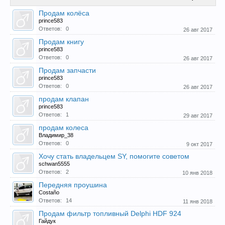
Продам колёса
Прошедшие встречи клуба:
1
.
2
.
3
.
4
.
5
.
6
.
7
.
8
.
9
.
10
.
11
.
prince583
12
.
13
.
14
.
15
.
16
.
17
.
18
.
19
.
20
.
21
.
22
.
23
.
24
.
Ответов:
0
26 авг 2017
Ближайшие мероприятия: 16 Августа 2026 года, 11
лет клубу!
Продам книгу
prince583
Ответов:
0
26 авг 2017
Продам запчасти
prince583
Ответов:
0
26 авг 2017
продам клапан
prince583
Ответов:
1
29 авг 2017
продам колеса
Владимир_38
Ответов:
0
9 окт 2017
Хочу стать владельцем SY, помогите советом
schwan5555
Ответов:
2
10 янв 2018
Передняя проушина
Costaño
Ответов:
14
11 янв 2018
Продам фильтр топливный Delphi HDF 924
Гайдук