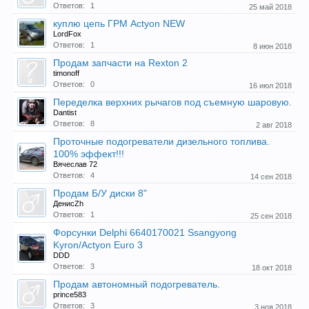
Ответов:
1
25 май 2018
куплю цепь ГРМ Actyon NEW
LordFox
Ответов:
1
8 июн 2018
Продам запчасти на Rexton 2
timonoff
Ответов:
0
16 июл 2018
Переделка верхних рычагов под съемную шаровую.
Dantist
Ответов:
8
2 авг 2018
Проточные подогреватели дизельного топлива.
100% эффект!!!
Вячеслав 72
Ответов:
4
14 сен 2018
Продам Б/У диски 8"
ДенисZh
Ответов:
1
25 сен 2018
Форсунки Delphi 6640170021 Ssangyong
Kyron/Actyon Euro 3
DDD
Ответов:
3
18 окт 2018
Продам автономный подогреватель.
prince583
Ответов:
3
3 ноя 2018