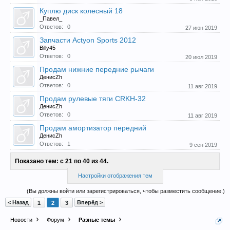
Куплю диск колесный 18
_Павел_
Ответов:
0
27 июн 2019
Запчасти Actyon Sports 2012
Billy45
Ответов:
0
20 июл 2019
Продам нижние передние рычаги
ДенисZh
Ответов:
0
11 авг 2019
Продам рулевые тяги CRKH-32
ДенисZh
Ответов:
0
11 авг 2019
Продам амортизатор передний
ДенисZh
Ответов:
1
9 сен 2019
Показано тем: с 21 по 40 из 44.
Настройки отображения тем
(Вы должны войти или зарегистрироваться, чтобы разместить сообщение.)
< Назад
Вперёд >
1
2
3
Новости
Форум
Разные темы