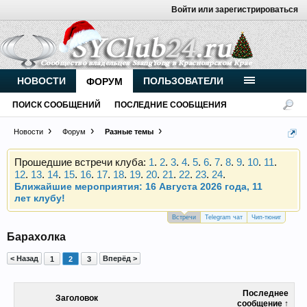
Войти или зарегистрироваться
Внимание, новые участники нашего клуба!
Основное общение происходит в
Telegram-чате
.
Присоединяйтесь.
НОВОСТИ
ПОЛЬЗОВАТЕЛИ
ФОРУМ
Чип-тюнинг (прошивка) дизелей от
ПОИСК СООБЩЕНИЙ
ПОСЛЕДНИЕ СООБЩЕНИЯ
Vahmurka
Новости
Форум
Разные темы
Прошедшие встречи клуба:
1
.
2
.
3
.
4
.
5
.
6
.
7
.
8
.
9
.
10
.
11
.
12
.
13
.
14
.
15
.
16
.
17
.
18
.
19
.
20
.
21
.
22
.
23
.
24
.
Ближайшие мероприятия: 16 Августа 2026 года, 11
лет клубу!
Внимание, новые участники нашего клуба!
Встречи
Telegram чат
Чип-тюниг
Основное общение происходит в
Telegram-чате
.
Барахолка
Присоединяйтесь.
< Назад
Вперёд >
1
2
3
Чип-тюнинг (прошивка) дизелей от
Vahmurka
Последнее
Заголовок
сообщение ↑