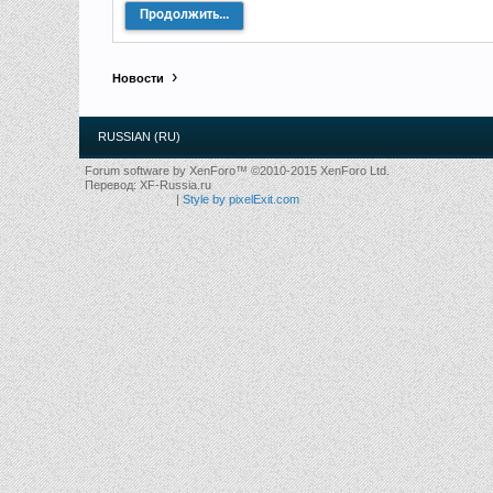
Продолжить...
Новости
RUSSIAN (RU)
Forum software by XenForo™
©2010-2015 XenForo Ltd.
Перевод:
XF-Russia.ru
|
Style by pixelExit.com