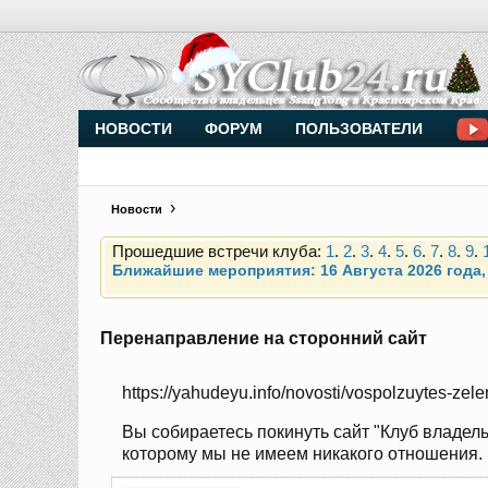
Внимание, новые участники нашего клуба!
Основное общение происходит в
Telegram-чате
НОВОСТИ
ФОРУМ
ПОЛЬЗОВАТЕЛИ
Прошедшие встречи клуба:
1
.
2
.
3
.
4
.
5
.
6
.
7
.
8
.
9
.
Новости
Ближайшие мероприятия: 16 Августа 2026 года, 
Внимание, новые участники нашего клуба!
Основное общение происходит в
Telegram-чате
Перенаправление на сторонний сайт
Прошедшие встречи клуба:
1
.
2
.
3
.
4
.
5
.
6
.
7
.
8
.
9
.
https://yahudeyu.info/novosti/vospolzuytes-zel
Ближайшие мероприятия: 16 Августа 2026 года, 
Вы собираетесь покинуть сайт "Клуб владель
которому мы не имеем никакого отношения. Н