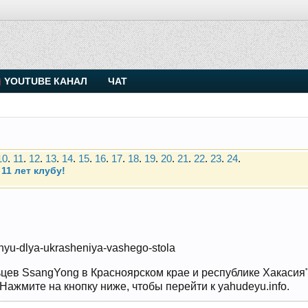
. Присоединяйтесь.
YOUTUBE КАНАЛ
ЧАТ
Чип-тюнинг (прошивка) дизелей от Vahmurka
10
.
11
.
12
.
13
.
14
.
15
.
16
.
17
.
18
.
19
.
20
.
21
.
22
.
23
.
24
.
11 лет клубу!
. Присоединяйтесь.
Чип-тюнинг (прошивка) дизелей от Vahmurka
10
.
11
.
12
.
13
.
14
.
15
.
16
.
17
.
18
.
19
.
20
.
21
.
22
.
23
.
24
.
enyu-dlya-ukrasheniya-vashego-stola
11 лет клубу!
цев SsangYong в Красноярском крае и республике Хакасия" и
ажмите на кнопку ниже, чтобы перейти к yahudeyu.info.