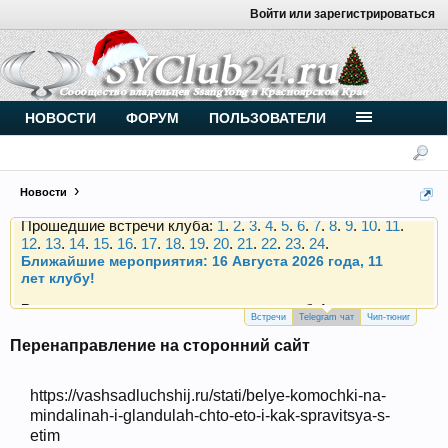
Войти или зарегистрироваться
Внимание, новые участники нашего клуба!
Основное общение происходит в
Telegram-чате
.
Присоединяйтесь.
Чип-тюнинг (прошивка) дизелей от
НОВОСТИ
ФОРУМ
ПОЛЬЗОВАТЕЛИ
Vahmurka
Новости
Прошедшие встречи клуба:
1
.
2
.
3
.
4
.
5
.
6
.
7
.
8
.
9
.
10
.
11
.
12
.
13
.
14
.
15
.
16
.
17
.
18
.
19
.
20
.
21
.
22
.
23
.
24
.
Ближайшие мероприятия: 16 Августа 2026 года, 11
лет клубу!
Внимание, новые участники нашего клуба!
Основное общение происходит в
Telegram-чате
.
Присоединяйтесь.
Встречи
Telegram чат
Чип-тюниг
Перенаправление на сторонний сайт
Чип-тюнинг (прошивка) дизелей от
Vahmurka
https://vashsadluchshij.ru/stati/belye-komochki-na-
mindalinah-i-glandulah-chto-eto-i-kak-spravitsya-s-
etim
Прошедшие встречи клуба:
1
.
2
.
3
.
4
.
5
.
6
.
7
.
8
.
9
.
10
.
11
.