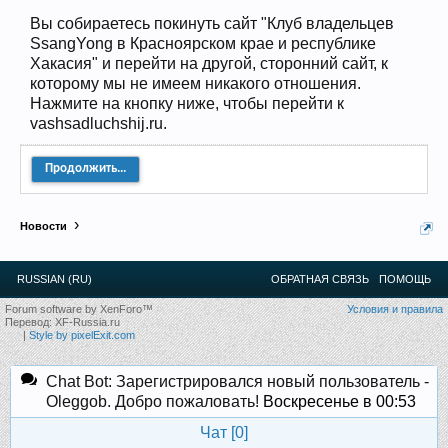
12
.
13
.
14
.
15
.
16
.
17
.
18
.
19
.
20
.
21
.
22
.
23
.
24
.
Вы собираетесь покинуть сайт "Клуб владельцев
Ближайшие мероприятия: 16 Августа 2026 года, 11
лет клубу!
SsangYong в Красноярском крае и республике
Хакасия" и перейти на другой, сторонний сайт, к
которому мы не имеем никакого отношения.
Нажмите на кнопку ниже, чтобы перейти к
vashsadluchshij.ru.
Продолжить...
Новости
RUSSIAN (RU)
ОБРАТНАЯ СВЯЗЬ
ПОМОЩЬ
Forum software by XenForo™
Условия и правила
Перевод:
XF-Russia.ru
|
Style by pixelExit.com
Chat Bot: Зарегистрировался новый пользователь -
Oleggob. Добро пожаловать!
Воскресенье в 00:53
Чат [
0
]