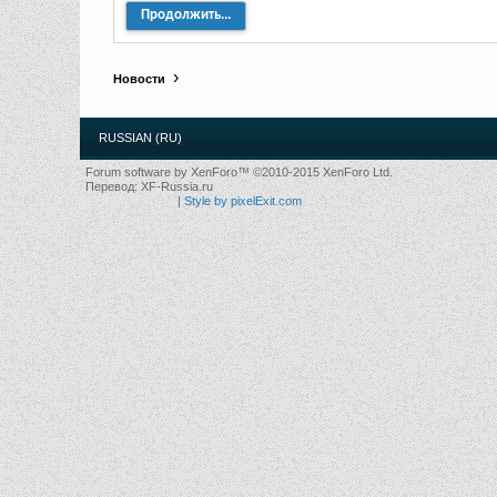
Продолжить...
Новости
RUSSIAN (RU)
Forum software by XenForo™
©2010-2015 XenForo Ltd.
Перевод:
XF-Russia.ru
|
Style by pixelExit.com