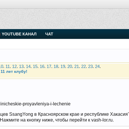
. Присоединяйтесь.
YOUTUBE КАНАЛ
ЧАТ
Чип-тюнинг (прошивка) дизелей от Vahmurka
10
.
11
.
12
.
13
.
14
.
15
.
16
.
17
.
18
.
19
.
20
.
21
.
22
.
23
.
24
.
11 лет клубу!
. Присоединяйтесь.
Чип-тюнинг (прошивка) дизелей от Vahmurka
-klinicheskie-proyavleniya-i-lechenie
10
.
11
.
12
.
13
.
14
.
15
.
16
.
17
.
18
.
19
.
20
.
21
.
22
.
23
.
24
.
11 лет клубу!
цев SsangYong в Красноярском крае и республике Хакасия" и
ажмите на кнопку ниже, чтобы перейти к vash-lor.ru.