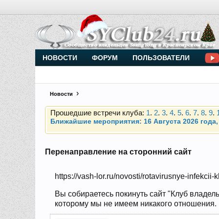
Внимание, новые участники нашего клуба!
Основное общение происходит в
Telegram-чате
НОВОСТИ
ФОРУМ
ПОЛЬЗОВАТЕЛИ
Новости
Прошедшие встречи клуба:
1
.
2
.
3
.
4
.
5
.
6
.
7
.
8
.
9
.
Ближайшие мероприятия: 16 Августа 2026 года, 
Внимание, новые участники нашего клуба!
Основное общение происходит в
Telegram-чате
Перенаправление на сторонний сайт
https://vash-lor.ru/novosti/rotavirusnye-infekcii
Прошедшие встречи клуба:
1
.
2
.
3
.
4
.
5
.
6
.
7
.
8
.
9
.
Ближайшие мероприятия: 16 Августа 2026 года, 
Вы собираетесь покинуть сайт "Клуб владель
которому мы не имеем никакого отношения. Н