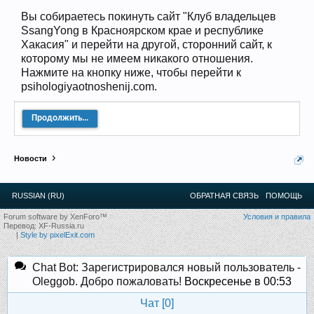
12
.
13
.
14
.
15
.
16
.
17
.
18
.
19
.
20
.
21
.
22
.
23
.
24
.
Вы собираетесь покинуть сайт "Клуб владельцев
Ближайшие мероприятия: 16 Августа 2026 года, 11
SsangYong в Красноярском крае и республике
лет клубу!
Хакасия" и перейти на другой, сторонний сайт, к
которому мы не имеем никакого отношения.
Нажмите на кнопку ниже, чтобы перейти к
psihologiyaotnoshenij.com.
Продолжить...
Новости
RUSSIAN (RU)
ОБРАТНАЯ СВЯЗЬ
ПОМОЩЬ
Forum software by XenForo™
Условия и правила
Перевод:
XF-Russia.ru
|
Style by pixelExit.com
Chat Bot: Зарегистрировался новый пользователь -
Oleggob. Добро пожаловать!
Воскресенье в 00:53
Чат [
0
]