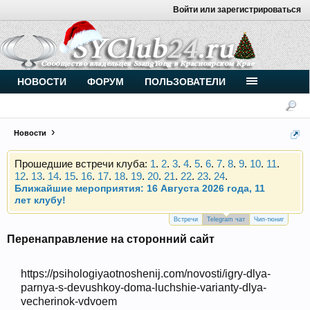
Войти или зарегистрироваться
Внимание, новые участники нашего клуба!
Основное общение происходит в
Telegram-чате
.
Присоединяйтесь.
Чип-тюнинг (прошивка) дизелей от
НОВОСТИ
ФОРУМ
ПОЛЬЗОВАТЕЛИ
Vahmurka
Новости
Прошедшие встречи клуба:
1
.
2
.
3
.
4
.
5
.
6
.
7
.
8
.
9
.
10
.
11
.
12
.
13
.
14
.
15
.
16
.
17
.
18
.
19
.
20
.
21
.
22
.
23
.
24
.
Ближайшие мероприятия: 16 Августа 2026 года, 11
лет клубу!
Внимание, новые участники нашего клуба!
Основное общение происходит в
Telegram-чате
.
Встречи
Telegram чат
Чип-тюниг
Присоединяйтесь.
Перенаправление на сторонний сайт
Чип-тюнинг (прошивка) дизелей от
Vahmurka
https://psihologiyaotnoshenij.com/novosti/igry-dlya-
parnya-s-devushkoy-doma-luchshie-varianty-dlya-
vecherinok-vdvoem
Прошедшие встречи клуба:
1
.
2
.
3
.
4
.
5
.
6
.
7
.
8
.
9
.
10
.
11
.