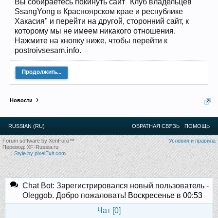
Вы собираетесь покинуть сайт "Клуб владельцев
12
.
13
.
14
.
15
.
16
.
17
.
18
.
19
.
20
.
21
.
22
.
23
.
24
.
SsangYong в Красноярском крае и республике
Ближайшие мероприятия: 16 Августа 2026 года, 11
Хакасия" и перейти на другой, сторонний сайт, к
лет клубу!
которому мы не имеем никакого отношения.
Нажмите на кнопку ниже, чтобы перейти к
postroivsesam.info.
Продолжить...
Новости
RUSSIAN (RU)
ОБРАТНАЯ СВЯЗЬ
ПОМОЩЬ
Forum software by XenForo™
Условия и правила
Перевод:
XF-Russia.ru
|
Style by pixelExit.com
Chat Bot: Зарегистрировался новый пользователь -
Oleggob. Добро пожаловать!
Воскресенье в 00:53
Чат [
0
]