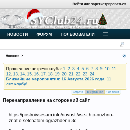
Войти или зарегистрироваться
Внимание, новые участники нашего клуба!
Основное общение происходит в
Telegram-чате
.
Присоединяйтесь.
Чип-тюнинг (прошивка) дизелей от
НОВОСТИ
ФОРУМ
ПОЛЬЗОВАТЕЛИ
Vahmurka
Новости
Прошедшие встречи клуба:
1
.
2
.
3
.
4
.
5
.
6
.
7
.
8
.
9
.
10
.
11
.
12
.
13
.
14
.
15
.
16
.
17
.
18
.
19
.
20
.
21
.
22
.
23
.
24
.
Ближайшие мероприятия: 16 Августа 2026 года, 11
лет клубу!
Внимание, новые участники нашего клуба!
Основное общение происходит в
Telegram-чате
.
Встречи
Telegram чат
Чип-тюниг
Присоединяйтесь.
Перенаправление на сторонний сайт
Чип-тюнинг (прошивка) дизелей от
Vahmurka
https://postroivsesam.info/novosti/vse-chto-nuzhno-
znat-o-setchatom-ograzhdenii-3d
Прошедшие встречи клуба:
1
.
2
.
3
.
4
.
5
.
6
.
7
.
8
.
9
.
10
.
11
.