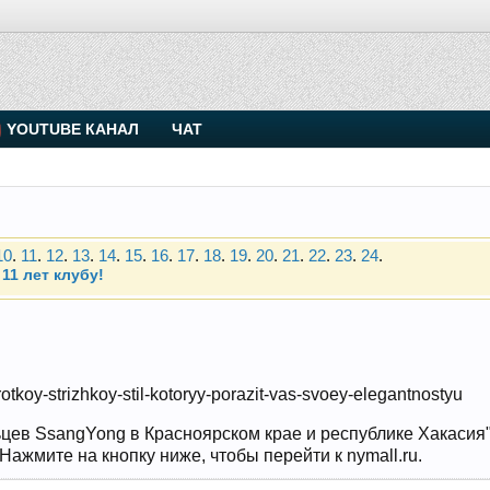
. Присоединяйтесь.
YOUTUBE КАНАЛ
ЧАТ
Чип-тюнинг (прошивка) дизелей от Vahmurka
10
.
11
.
12
.
13
.
14
.
15
.
16
.
17
.
18
.
19
.
20
.
21
.
22
.
23
.
24
.
11 лет клубу!
. Присоединяйтесь.
Чип-тюнинг (прошивка) дизелей от Vahmurka
10
.
11
.
12
.
13
.
14
.
15
.
16
.
17
.
18
.
19
.
20
.
21
.
22
.
23
.
24
.
rotkoy-strizhkoy-stil-kotoryy-porazit-vas-svoey-elegantnostyu
11 лет клубу!
цев SsangYong в Красноярском крае и республике Хакасия" и
ажмите на кнопку ниже, чтобы перейти к nymall.ru.