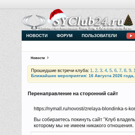
Внимание, новые участники нашего клуба!
Основное общение происходит в
Telegram-чате
НОВОСТИ
ФОРУМ
ПОЛЬЗОВАТЕЛИ
Прошедшие встречи клуба:
1
.
2
.
3
.
4
.
5
.
6
.
7
.
8
.
9
.
Новости
Ближайшие мероприятия: 16 Августа 2026 года, 
Внимание, новые участники нашего клуба!
Основное общение происходит в
Telegram-чате
Перенаправление на сторонний сайт
Прошедшие встречи клуба:
1
.
2
.
3
.
4
.
5
.
6
.
7
.
8
.
9
.
https://nymall.ru/novosti/zrelaya-blondinka-s-ko
Ближайшие мероприятия: 16 Августа 2026 года, 
Вы собираетесь покинуть сайт "Клуб владель
которому мы не имеем никакого отношения. Н