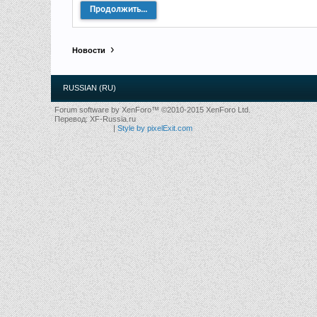
Продолжить...
Новости
RUSSIAN (RU)
Forum software by XenForo™
©2010-2015 XenForo Ltd.
Перевод:
XF-Russia.ru
|
Style by pixelExit.com