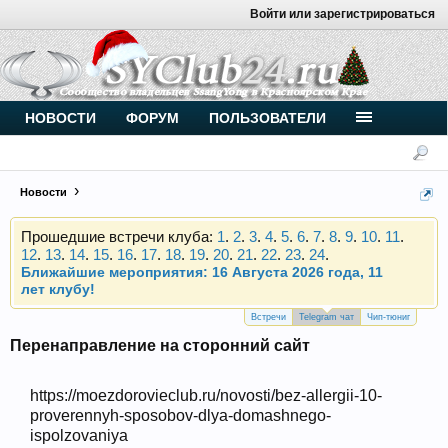
Войти или зарегистрироваться
Внимание, новые участники нашего клуба!
Основное общение происходит в
Telegram-чате
.
Присоединяйтесь.
НОВОСТИ
ФОРУМ
ПОЛЬЗОВАТЕЛИ
Чип-тюнинг (прошивка) дизелей от
Vahmurka
Новости
Прошедшие встречи клуба:
1
.
2
.
3
.
4
.
5
.
6
.
7
.
8
.
9
.
10
.
11
.
12
.
13
.
14
.
15
.
16
.
17
.
18
.
19
.
20
.
21
.
22
.
23
.
24
.
Ближайшие мероприятия: 16 Августа 2026 года, 11
лет клубу!
Внимание, новые участники нашего клуба!
Основное общение происходит в
Telegram-чате
.
Встречи
Telegram чат
Чип-тюниг
Присоединяйтесь.
Перенаправление на сторонний сайт
Чип-тюнинг (прошивка) дизелей от
Vahmurka
https://moezdorovieclub.ru/novosti/bez-allergii-10-
proverennyh-sposobov-dlya-domashnego-
ispolzovaniya