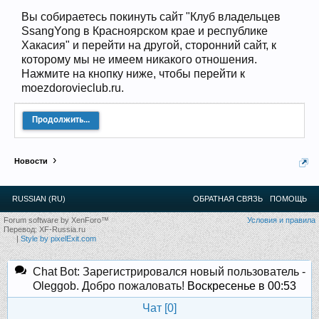
Прошедшие встречи клуба:
1
.
2
.
3
.
4
.
5
.
6
.
7
.
8
.
9
.
10
.
11
.
12
.
13
.
14
.
15
.
16
.
17
.
18
.
19
.
20
.
21
.
22
.
23
.
24
.
Вы собираетесь покинуть сайт "Клуб владельцев
Ближайшие мероприятия: 16 Августа 2026 года, 11
SsangYong в Красноярском крае и республике
лет клубу!
Хакасия" и перейти на другой, сторонний сайт, к
которому мы не имеем никакого отношения.
Нажмите на кнопку ниже, чтобы перейти к
moezdorovieclub.ru.
Продолжить...
Новости
RUSSIAN (RU)
ОБРАТНАЯ СВЯЗЬ
ПОМОЩЬ
Forum software by XenForo™
Условия и правила
Перевод:
XF-Russia.ru
|
Style by pixelExit.com
Chat Bot: Зарегистрировался новый пользователь -
Oleggob. Добро пожаловать!
Воскресенье в 00:53
Чат [
0
]