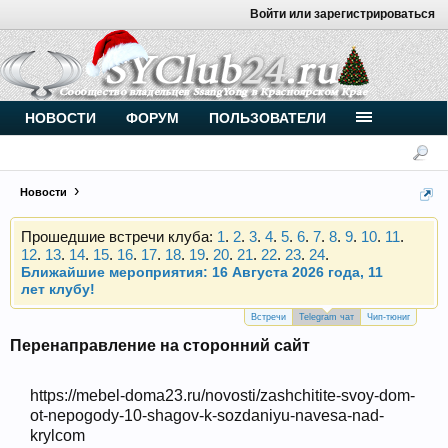
Войти или зарегистрироваться
Внимание, новые участники нашего клуба!
Основное общение происходит в
Telegram-чате
.
Присоединяйтесь.
Чип-тюнинг (прошивка) дизелей от
НОВОСТИ
ФОРУМ
ПОЛЬЗОВАТЕЛИ
Vahmurka
Новости
Прошедшие встречи клуба:
1
.
2
.
3
.
4
.
5
.
6
.
7
.
8
.
9
.
10
.
11
.
12
.
13
.
14
.
15
.
16
.
17
.
18
.
19
.
20
.
21
.
22
.
23
.
24
.
Ближайшие мероприятия: 16 Августа 2026 года, 11
лет клубу!
Внимание, новые участники нашего клуба!
Основное общение происходит в
Telegram-чате
.
Присоединяйтесь.
Встречи
Telegram чат
Чип-тюниг
Перенаправление на сторонний сайт
Чип-тюнинг (прошивка) дизелей от
Vahmurka
https://mebel-doma23.ru/novosti/zashchitite-svoy-dom-
ot-nepogody-10-shagov-k-sozdaniyu-navesa-nad-
krylcom
Прошедшие встречи клуба:
1
.
2
.
3
.
4
.
5
.
6
.
7
.
8
.
9
.
10
.
11
.