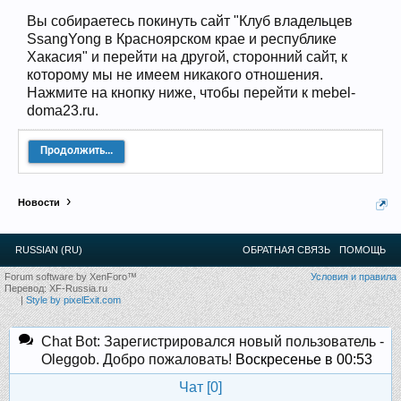
12
.
13
.
14
.
15
.
16
.
17
.
18
.
19
.
20
.
21
.
22
.
23
.
24
.
Вы собираетесь покинуть сайт "Клуб владельцев
Ближайшие мероприятия: 16 Августа 2026 года, 11
SsangYong в Красноярском крае и республике
лет клубу!
Хакасия" и перейти на другой, сторонний сайт, к
которому мы не имеем никакого отношения.
Нажмите на кнопку ниже, чтобы перейти к mebel-
doma23.ru.
Продолжить...
Новости
RUSSIAN (RU)
ОБРАТНАЯ СВЯЗЬ
ПОМОЩЬ
Forum software by XenForo™
Условия и правила
Перевод:
XF-Russia.ru
|
Style by pixelExit.com
Chat Bot: Зарегистрировался новый пользователь -
Oleggob. Добро пожаловать!
Воскресенье в 00:53
Чат [
0
]