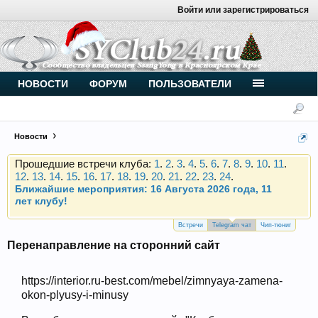
Войти или зарегистрироваться
Внимание, новые участники нашего клуба!
Основное общение происходит в
Telegram-чате
.
Присоединяйтесь.
Чип-тюнинг (прошивка) дизелей от
НОВОСТИ
ФОРУМ
ПОЛЬЗОВАТЕЛИ
Vahmurka
Новости
Прошедшие встречи клуба:
1
.
2
.
3
.
4
.
5
.
6
.
7
.
8
.
9
.
10
.
11
.
12
.
13
.
14
.
15
.
16
.
17
.
18
.
19
.
20
.
21
.
22
.
23
.
24
.
Ближайшие мероприятия: 16 Августа 2026 года, 11
лет клубу!
Внимание, новые участники нашего клуба!
Основное общение происходит в
Telegram-чате
.
Присоединяйтесь.
Встречи
Telegram чат
Чип-тюниг
Перенаправление на сторонний сайт
Чип-тюнинг (прошивка) дизелей от
Vahmurka
https://interior.ru-best.com/mebel/zimnyaya-zamena-
okon-plyusy-i-minusy
Прошедшие встречи клуба:
1
.
2
.
3
.
4
.
5
.
6
.
7
.
8
.
9
.
10
.
11
.