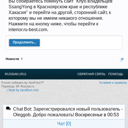
Вы собираетесь покинуть сайт "Клуб владельцев
12
.
13
.
14
.
15
.
16
.
17
.
18
.
19
.
20
.
21
.
22
.
23
.
24
.
SsangYong в Красноярском крае и республике
Ближайшие мероприятия: 16 Августа 2026 года, 11
Хакасия" и перейти на другой, сторонний сайт, к
лет клубу!
которому мы не имеем никакого отношения.
Нажмите на кнопку ниже, чтобы перейти к
interior.ru-best.com.
Продолжить...
Новости
RUSSIAN (RU)
ОБРАТНАЯ СВЯЗЬ
ПОМОЩЬ
Forum software by XenForo™
Условия и правила
Перевод:
XF-Russia.ru
|
Style by pixelExit.com
Chat Bot: Зарегистрировался новый пользователь -
Oleggob. Добро пожаловать!
Воскресенье в 00:53
Чат [
0
]