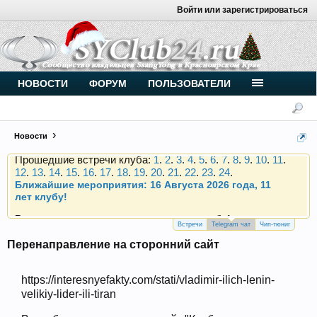
Войти или зарегистрироваться
Внимание, новые участники нашего клуба!
Основное общение происходит в
Telegram-чате
.
Присоединяйтесь.
Чип-тюнинг (прошивка) дизелей от
НОВОСТИ
ФОРУМ
ПОЛЬЗОВАТЕЛИ
Vahmurka
Новости
Прошедшие встречи клуба:
1
.
2
.
3
.
4
.
5
.
6
.
7
.
8
.
9
.
10
.
11
.
12
.
13
.
14
.
15
.
16
.
17
.
18
.
19
.
20
.
21
.
22
.
23
.
24
.
Ближайшие мероприятия: 16 Августа 2026 года, 11
лет клубу!
Внимание, новые участники нашего клуба!
Основное общение происходит в
Telegram-чате
.
Присоединяйтесь.
Встречи
Telegram чат
Чип-тюниг
Перенаправление на сторонний сайт
Чип-тюнинг (прошивка) дизелей от
Vahmurka
https://interesnyefakty.com/stati/vladimir-ilich-lenin-
velikiy-lider-ili-tiran
Прошедшие встречи клуба:
1
.
2
.
3
.
4
.
5
.
6
.
7
.
8
.
9
.
10
.
11
.