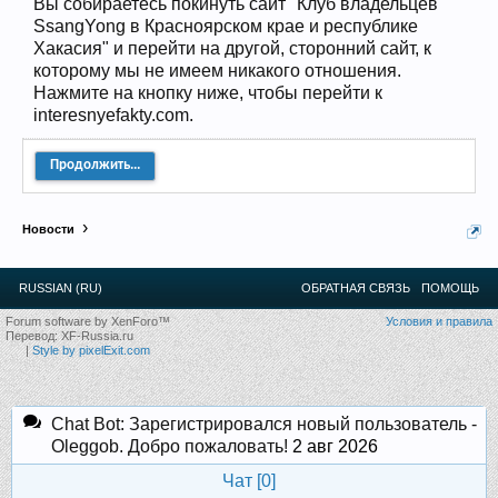
Вы собираетесь покинуть сайт "Клуб владельцев
12
.
13
.
14
.
15
.
16
.
17
.
18
.
19
.
20
.
21
.
22
.
23
.
24
.
SsangYong в Красноярском крае и республике
Ближайшие мероприятия: 16 Августа 2026 года, 11
лет клубу!
Хакасия" и перейти на другой, сторонний сайт, к
которому мы не имеем никакого отношения.
Нажмите на кнопку ниже, чтобы перейти к
interesnyefakty.com.
Продолжить...
Новости
RUSSIAN (RU)
ОБРАТНАЯ СВЯЗЬ
ПОМОЩЬ
Forum software by XenForo™
Условия и правила
Перевод:
XF-Russia.ru
|
Style by pixelExit.com
Chat Bot: Зарегистрировался новый пользователь -
Oleggob. Добро пожаловать!
2 авг 2026
Чат [
0
]