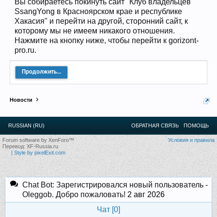
Вы собираетесь покинуть сайт "Клуб владельцев
12
.
13
.
14
.
15
.
16
.
17
.
18
.
19
.
20
.
21
.
22
.
23
.
24
.
SsangYong в Красноярском крае и республике
Ближайшие мероприятия: 16 Августа 2026 года, 11
Хакасия" и перейти на другой, сторонний сайт, к
лет клубу!
которому мы не имеем никакого отношения.
Нажмите на кнопку ниже, чтобы перейти к gorizont-
pro.ru.
Продолжить...
Новости
RUSSIAN (RU)
ОБРАТНАЯ СВЯЗЬ
ПОМОЩЬ
Forum software by XenForo™
Условия и правила
Перевод:
XF-Russia.ru
|
Style by pixelExit.com
Chat Bot: Зарегистрировался новый пользователь -
Oleggob. Добро пожаловать!
2 авг 2026
Чат [
0
]