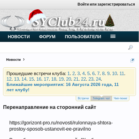
Войти или зарегистрироваться
Внимание, новые участники нашего клуба!
Основное общение происходит в
Telegram-чате
.
Присоединяйтесь.
Чип-тюнинг (прошивка) дизелей от
НОВОСТИ
ФОРУМ
ПОЛЬЗОВАТЕЛИ
Vahmurka
Новости
Прошедшие встречи клуба:
1
.
2
.
3
.
4
.
5
.
6
.
7
.
8
.
9
.
10
.
11
.
12
.
13
.
14
.
15
.
16
.
17
.
18
.
19
.
20
.
21
.
22
.
23
.
24
.
Ближайшие мероприятия: 16 Августа 2026 года, 11
лет клубу!
Внимание, новые участники нашего клуба!
Основное общение происходит в
Telegram-чате
.
Встречи
Telegram чат
Чип-тюниг
Присоединяйтесь.
Перенаправление на сторонний сайт
Чип-тюнинг (прошивка) дизелей от
Vahmurka
https://gorizont-pro.ru/novosti/rulonnaya-shtora-
prostoy-sposob-ustanovit-ee-pravilno
Прошедшие встречи клуба:
1
.
2
.
3
.
4
.
5
.
6
.
7
.
8
.
9
.
10
.
11
.