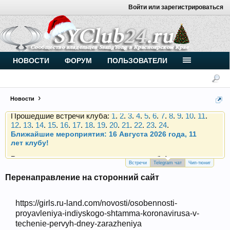
Войти или зарегистрироваться
Внимание, новые участники нашего клуба!
Основное общение происходит в
Telegram-чате
.
Присоединяйтесь.
Чип-тюнинг (прошивка) дизелей от
НОВОСТИ
ФОРУМ
ПОЛЬЗОВАТЕЛИ
Vahmurka
Новости
Прошедшие встречи клуба:
1
.
2
.
3
.
4
.
5
.
6
.
7
.
8
.
9
.
10
.
11
.
12
.
13
.
14
.
15
.
16
.
17
.
18
.
19
.
20
.
21
.
22
.
23
.
24
.
Ближайшие мероприятия: 16 Августа 2026 года, 11
лет клубу!
Внимание, новые участники нашего клуба!
Основное общение происходит в
Telegram-чате
.
Присоединяйтесь.
Встречи
Telegram чат
Чип-тюниг
Чип-тюнинг (прошивка) дизелей от
Перенаправление на сторонний сайт
Vahmurka
https://girls.ru-land.com/novosti/osobennosti-
proyavleniya-indiyskogo-shtamma-koronavirusa-v-
techenie-pervyh-dney-zarazheniya
Прошедшие встречи клуба:
1
.
2
.
3
.
4
.
5
.
6
.
7
.
8
.
9
.
10
.
11
.