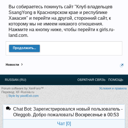
12
.
13
.
14
.
15
.
16
.
17
.
18
.
19
.
20
.
21
.
22
.
23
.
24
.
Ближайшие мероприятия: 16 Августа 2026 года, 11
Вы собираетесь покинуть сайт "Клуб владельцев
лет клубу!
SsangYong в Красноярском крае и республике
Хакасия" и перейти на другой, сторонний сайт, к
которому мы не имеем никакого отношения.
Нажмите на кнопку ниже, чтобы перейти к girls.ru-
land.com.
Продолжить...
Новости
RUSSIAN (RU)
ОБРАТНАЯ СВЯЗЬ
ПОМОЩЬ
Forum software by XenForo™
Условия и правила
Перевод:
XF-Russia.ru
|
Style by pixelExit.com
Chat Bot: Зарегистрировался новый пользователь -
Oleggob. Добро пожаловать!
Воскресенье в 00:53
Чат [
0
]