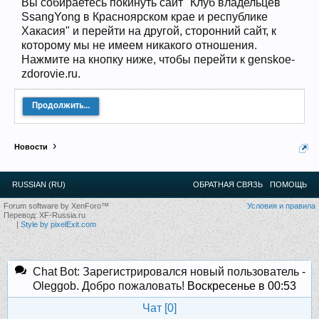
Вы собираетесь покинуть сайт "Клуб владельцев
12
.
13
.
14
.
15
.
16
.
17
.
18
.
19
.
20
.
21
.
22
.
23
.
24
.
SsangYong в Красноярском крае и республике
Ближайшие мероприятия: 16 Августа 2026 года, 11
Хакасия" и перейти на другой, сторонний сайт, к
лет клубу!
которому мы не имеем никакого отношения.
Нажмите на кнопку ниже, чтобы перейти к genskoe-
zdorovie.ru.
Продолжить...
Новости
RUSSIAN (RU)
ОБРАТНАЯ СВЯЗЬ
ПОМОЩЬ
Forum software by XenForo™
Условия и правила
Перевод:
XF-Russia.ru
|
Style by pixelExit.com
Chat Bot: Зарегистрировался новый пользователь -
Oleggob. Добро пожаловать!
Воскресенье в 00:53
Чат [
0
]