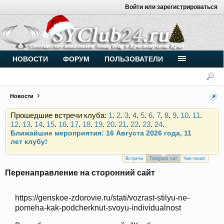
Войти или зарегистрироваться
Внимание, новые участники нашего клуба!
Основное общение происходит в
Telegram-чате
.
Присоединяйтесь.
Чип-тюнинг (прошивка) дизелей от
НОВОСТИ
ФОРУМ
ПОЛЬЗОВАТЕЛИ
Vahmurka
Новости
Прошедшие встречи клуба:
1
.
2
.
3
.
4
.
5
.
6
.
7
.
8
.
9
.
10
.
11
.
12
.
13
.
14
.
15
.
16
.
17
.
18
.
19
.
20
.
21
.
22
.
23
.
24
.
Ближайшие мероприятия: 16 Августа 2026 года, 11
лет клубу!
Внимание, новые участники нашего клуба!
Основное общение происходит в
Telegram-чате
.
Присоединяйтесь.
Встречи
Telegram чат
Чип-тюниг
Перенаправление на сторонний сайт
Чип-тюнинг (прошивка) дизелей от
Vahmurka
https://genskoe-zdorovie.ru/stati/vozrast-stilyu-ne-
pomeha-kak-podcherknut-svoyu-individualnost
Прошедшие встречи клуба:
1
.
2
.
3
.
4
.
5
.
6
.
7
.
8
.
9
.
10
.
11
.