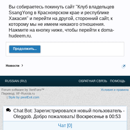
12
.
13
.
14
.
15
.
16
.
17
.
18
.
19
.
20
.
21
.
22
.
23
.
24
.
Вы собираетесь покинуть сайт "Клуб владельцев
Ближайшие мероприятия: 16 Августа 2026 года, 11
SsangYong в Красноярском крае и республике
лет клубу!
Хакасия" и перейти на другой, сторонний сайт, к
которому мы не имеем никакого отношения.
Нажмите на кнопку ниже, чтобы перейти к doma-
hudeem.ru.
Продолжить...
Новости
RUSSIAN (RU)
ОБРАТНАЯ СВЯЗЬ
ПОМОЩЬ
Forum software by XenForo™
Условия и правила
Перевод:
XF-Russia.ru
|
Style by pixelExit.com
Chat Bot: Зарегистрировался новый пользователь -
Oleggob. Добро пожаловать!
Воскресенье в 00:53
Чат [
0
]