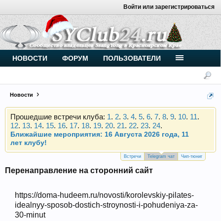
Войти или зарегистрироваться
Внимание, новые участники нашего клуба!
Основное общение происходит в
Telegram-чате
.
Присоединяйтесь.
Чип-тюнинг (прошивка) дизелей от
НОВОСТИ
ФОРУМ
ПОЛЬЗОВАТЕЛИ
Vahmurka
Новости
Прошедшие встречи клуба:
1
.
2
.
3
.
4
.
5
.
6
.
7
.
8
.
9
.
10
.
11
.
12
.
13
.
14
.
15
.
16
.
17
.
18
.
19
.
20
.
21
.
22
.
23
.
24
.
Ближайшие мероприятия: 16 Августа 2026 года, 11
лет клубу!
Внимание, новые участники нашего клуба!
Основное общение происходит в
Telegram-чате
.
Встречи
Telegram чат
Чип-тюниг
Присоединяйтесь.
Перенаправление на сторонний сайт
Чип-тюнинг (прошивка) дизелей от
Vahmurka
https://doma-hudeem.ru/novosti/korolevskiy-pilates-
idealnyy-sposob-dostich-stroynosti-i-pohudeniya-za-
30-minut
Прошедшие встречи клуба:
1
.
2
.
3
.
4
.
5
.
6
.
7
.
8
.
9
.
10
.
11
.