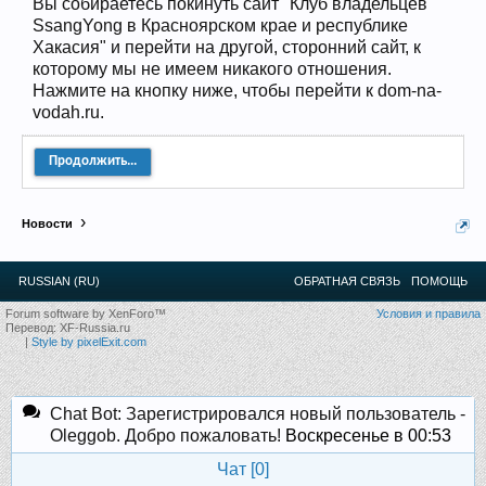
Вы собираетесь покинуть сайт "Клуб владельцев
Прошедшие встречи клуба:
1
.
2
.
3
.
4
.
5
.
6
.
7
.
8
.
9
.
10
.
11
.
12
.
13
.
14
.
15
.
16
.
17
.
18
.
19
.
20
.
21
.
22
.
23
.
24
.
SsangYong в Красноярском крае и республике
Ближайшие мероприятия: 16 Августа 2026 года, 11
Хакасия" и перейти на другой, сторонний сайт, к
лет клубу!
которому мы не имеем никакого отношения.
Нажмите на кнопку ниже, чтобы перейти к dom-na-
vodah.ru.
Продолжить...
Новости
RUSSIAN (RU)
ОБРАТНАЯ СВЯЗЬ
ПОМОЩЬ
Forum software by XenForo™
Условия и правила
Перевод:
XF-Russia.ru
|
Style by pixelExit.com
Chat Bot: Зарегистрировался новый пользователь -
Oleggob. Добро пожаловать!
Воскресенье в 00:53
Чат [
0
]