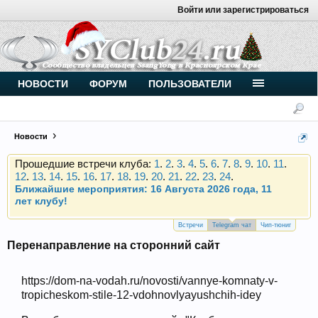
Войти или зарегистрироваться
Внимание, новые участники нашего клуба!
Основное общение происходит в
Telegram-чате
.
Присоединяйтесь.
НОВОСТИ
ФОРУМ
ПОЛЬЗОВАТЕЛИ
Чип-тюнинг (прошивка) дизелей от
Vahmurka
Новости
Прошедшие встречи клуба:
1
.
2
.
3
.
4
.
5
.
6
.
7
.
8
.
9
.
10
.
11
.
12
.
13
.
14
.
15
.
16
.
17
.
18
.
19
.
20
.
21
.
22
.
23
.
24
.
Ближайшие мероприятия: 16 Августа 2026 года, 11
лет клубу!
Внимание, новые участники нашего клуба!
Основное общение происходит в
Telegram-чате
.
Встречи
Telegram чат
Чип-тюниг
Присоединяйтесь.
Перенаправление на сторонний сайт
Чип-тюнинг (прошивка) дизелей от
Vahmurka
https://dom-na-vodah.ru/novosti/vannye-komnaty-v-
tropicheskom-stile-12-vdohnovlyayushchih-idey