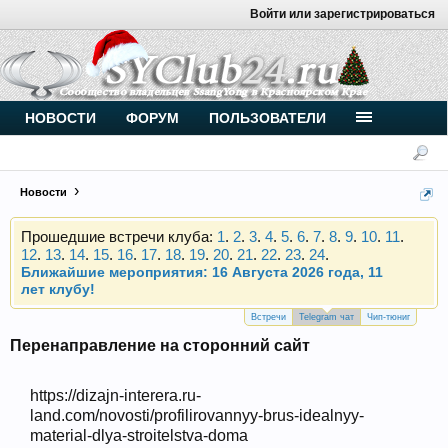
Войти или зарегистрироваться
Внимание, новые участники нашего клуба!
Основное общение происходит в
Telegram-чате
.
Присоединяйтесь.
Чип-тюнинг (прошивка) дизелей от
НОВОСТИ
ФОРУМ
ПОЛЬЗОВАТЕЛИ
Vahmurka
Новости
Прошедшие встречи клуба:
1
.
2
.
3
.
4
.
5
.
6
.
7
.
8
.
9
.
10
.
11
.
12
.
13
.
14
.
15
.
16
.
17
.
18
.
19
.
20
.
21
.
22
.
23
.
24
.
Ближайшие мероприятия: 16 Августа 2026 года, 11
лет клубу!
Внимание, новые участники нашего клуба!
Основное общение происходит в
Telegram-чате
.
Встречи
Telegram чат
Чип-тюниг
Присоединяйтесь.
Перенаправление на сторонний сайт
Чип-тюнинг (прошивка) дизелей от
Vahmurka
https://dizajn-interera.ru-
land.com/novosti/profilirovannyy-brus-idealnyy-
material-dlya-stroitelstva-doma
Прошедшие встречи клуба:
1
.
2
.
3
.
4
.
5
.
6
.
7
.
8
.
9
.
10
.
11
.