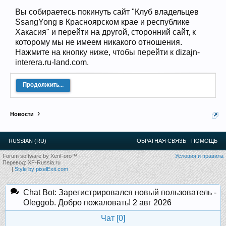
12
.
13
.
14
.
15
.
16
.
17
.
18
.
19
.
20
.
21
.
22
.
23
.
24
.
Вы собираетесь покинуть сайт "Клуб владельцев
Ближайшие мероприятия: 16 Августа 2026 года, 11
SsangYong в Красноярском крае и республике
лет клубу!
Хакасия" и перейти на другой, сторонний сайт, к
которому мы не имеем никакого отношения.
Нажмите на кнопку ниже, чтобы перейти к dizajn-
interera.ru-land.com.
Продолжить...
Новости
RUSSIAN (RU)
ОБРАТНАЯ СВЯЗЬ
ПОМОЩЬ
Forum software by XenForo™
Условия и правила
Перевод:
XF-Russia.ru
|
Style by pixelExit.com
Chat Bot: Зарегистрировался новый пользователь -
Oleggob. Добро пожаловать!
2 авг 2026
Чат [
0
]