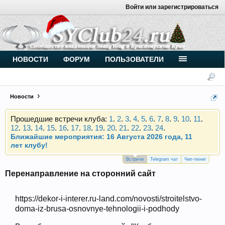
Войти или зарегистрироваться
Внимание, новые участники нашего клуба!
Основное общение происходит в
Telegram-чате
.
Присоединяйтесь.
НОВОСТИ
ФОРУМ
ПОЛЬЗОВАТЕЛИ
Чип-тюнинг (прошивка) дизелей от
Vahmurka
Новости
Прошедшие встречи клуба:
1
.
2
.
3
.
4
.
5
.
6
.
7
.
8
.
9
.
10
.
11
.
12
.
13
.
14
.
15
.
16
.
17
.
18
.
19
.
20
.
21
.
22
.
23
.
24
.
Ближайшие мероприятия: 16 Августа 2026 года, 11
лет клубу!
Внимание, новые участники нашего клуба!
Основное общение происходит в
Telegram-чате
.
Встречи
Telegram чат
Чип-тюниг
Присоединяйтесь.
Перенаправление на сторонний сайт
Чип-тюнинг (прошивка) дизелей от
Vahmurka
https://dekor-i-interer.ru-land.com/novosti/stroitelstvo-
doma-iz-brusa-osnovnye-tehnologii-i-podhody