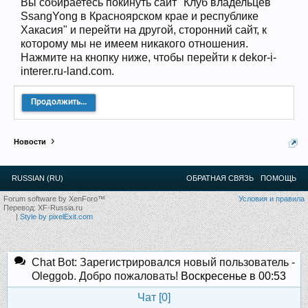
Вы собираетесь покинуть сайт "Клуб владельцев
Прошедшие встречи клуба:
1
.
2
.
3
.
4
.
5
.
6
.
7
.
8
.
9
.
10
.
11
.
12
.
13
.
14
.
15
.
16
.
17
.
18
.
19
.
20
.
21
.
22
.
23
.
24
.
SsangYong в Красноярском крае и республике
Ближайшие мероприятия: 16 Августа 2026 года, 11
Хакасия" и перейти на другой, сторонний сайт, к
лет клубу!
которому мы не имеем никакого отношения.
Нажмите на кнопку ниже, чтобы перейти к dekor-i-
interer.ru-land.com.
Продолжить...
Новости
RUSSIAN (RU)
ОБРАТНАЯ СВЯЗЬ
ПОМОЩЬ
Forum software by XenForo™
Условия и правила
Перевод:
XF-Russia.ru
|
Style by pixelExit.com
Chat Bot: Зарегистрировался новый пользователь -
Oleggob. Добро пожаловать!
Воскресенье в 00:53
Чат [
0
]