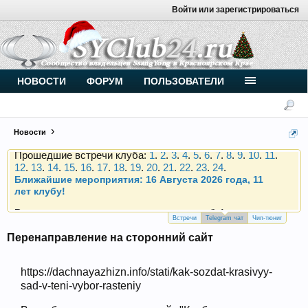
Войти или зарегистрироваться
Внимание, новые участники нашего клуба!
Основное общение происходит в
Telegram-чате
.
Присоединяйтесь.
Чип-тюнинг (прошивка) дизелей от
НОВОСТИ
ФОРУМ
ПОЛЬЗОВАТЕЛИ
Vahmurka
Новости
Прошедшие встречи клуба:
1
.
2
.
3
.
4
.
5
.
6
.
7
.
8
.
9
.
10
.
11
.
12
.
13
.
14
.
15
.
16
.
17
.
18
.
19
.
20
.
21
.
22
.
23
.
24
.
Ближайшие мероприятия: 16 Августа 2026 года, 11
лет клубу!
Внимание, новые участники нашего клуба!
Основное общение происходит в
Telegram-чате
.
Присоединяйтесь.
Встречи
Telegram чат
Чип-тюниг
Перенаправление на сторонний сайт
Чип-тюнинг (прошивка) дизелей от
Vahmurka
https://dachnayazhizn.info/stati/kak-sozdat-krasivyy-
sad-v-teni-vybor-rasteniy
Прошедшие встречи клуба:
1
.
2
.
3
.
4
.
5
.
6
.
7
.
8
.
9
.
10
.
11
.