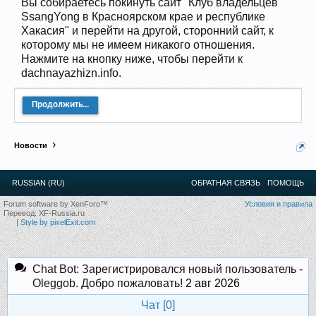
Вы собираетесь покинуть сайт "Клуб владельцев
12
.
13
.
14
.
15
.
16
.
17
.
18
.
19
.
20
.
21
.
22
.
23
.
24
.
SsangYong в Красноярском крае и республике
Ближайшие мероприятия: 16 Августа 2026 года, 11
лет клубу!
Хакасия" и перейти на другой, сторонний сайт, к
которому мы не имеем никакого отношения.
Нажмите на кнопку ниже, чтобы перейти к
dachnayazhizn.info.
Продолжить...
Новости
RUSSIAN (RU)
ОБРАТНАЯ СВЯЗЬ
ПОМОЩЬ
Forum software by XenForo™
Условия и правила
Перевод:
XF-Russia.ru
|
Style by pixelExit.com
Chat Bot: Зарегистрировался новый пользователь -
Oleggob. Добро пожаловать!
2 авг 2026
Чат [
0
]