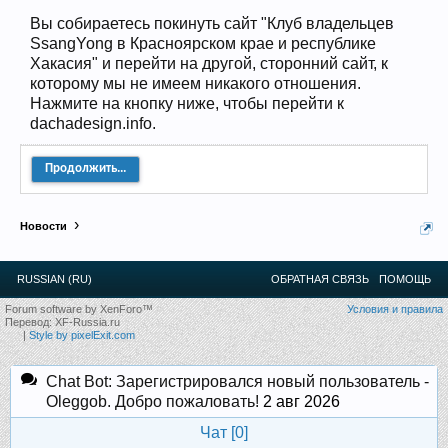
12
.
13
.
14
.
15
.
16
.
17
.
18
.
19
.
20
.
21
.
22
.
23
.
24
.
Вы собираетесь покинуть сайт "Клуб владельцев
Ближайшие мероприятия: 16 Августа 2026 года, 11
SsangYong в Красноярском крае и республике
лет клубу!
Хакасия" и перейти на другой, сторонний сайт, к
которому мы не имеем никакого отношения.
Нажмите на кнопку ниже, чтобы перейти к
dachadesign.info.
Продолжить...
Новости
RUSSIAN (RU)
ОБРАТНАЯ СВЯЗЬ
ПОМОЩЬ
Forum software by XenForo™
Условия и правила
Перевод:
XF-Russia.ru
|
Style by pixelExit.com
Chat Bot: Зарегистрировался новый пользователь -
Oleggob. Добро пожаловать!
2 авг 2026
Чат [
0
]