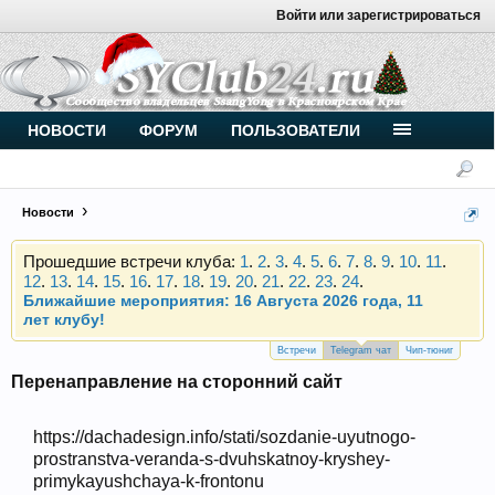
Войти или зарегистрироваться
Внимание, новые участники нашего клуба!
Основное общение происходит в
Telegram-чате
.
Присоединяйтесь.
Чип-тюнинг (прошивка) дизелей от
НОВОСТИ
ФОРУМ
ПОЛЬЗОВАТЕЛИ
Vahmurka
Новости
Прошедшие встречи клуба:
1
.
2
.
3
.
4
.
5
.
6
.
7
.
8
.
9
.
10
.
11
.
12
.
13
.
14
.
15
.
16
.
17
.
18
.
19
.
20
.
21
.
22
.
23
.
24
.
Ближайшие мероприятия: 16 Августа 2026 года, 11
лет клубу!
Внимание, новые участники нашего клуба!
Основное общение происходит в
Telegram-чате
.
Встречи
Telegram чат
Чип-тюниг
Присоединяйтесь.
Перенаправление на сторонний сайт
Чип-тюнинг (прошивка) дизелей от
Vahmurka
https://dachadesign.info/stati/sozdanie-uyutnogo-
prostranstva-veranda-s-dvuhskatnoy-kryshey-
primykayushchaya-k-frontonu
Прошедшие встречи клуба:
1
.
2
.
3
.
4
.
5
.
6
.
7
.
8
.
9
.
10
.
11
.