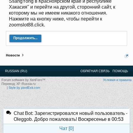
SsangYong в Красноярском крае и республике
12
.
13
.
14
.
15
.
16
.
17
.
18
.
19
.
20
.
21
.
22
.
23
.
24
.
Хакасия" и перейти на другой, сторонний сайт, к
Ближайшие мероприятия: 16 Августа 2026 года, 11
лет клубу!
которому мы не имеем никакого отношения.
Нажмите на кнопку ниже, чтобы перейти к
zoomslot88.click.
Продолжить...
Новости
RUSSIAN (RU)
ОБРАТНАЯ СВЯЗЬ
ПОМОЩЬ
Forum software by XenForo™
Условия и правила
Перевод:
XF-Russia.ru
|
Style by pixelExit.com
Chat Bot: Зарегистрировался новый пользователь -
Oleggob. Добро пожаловать!
Воскресенье в 00:53
Чат [
0
]