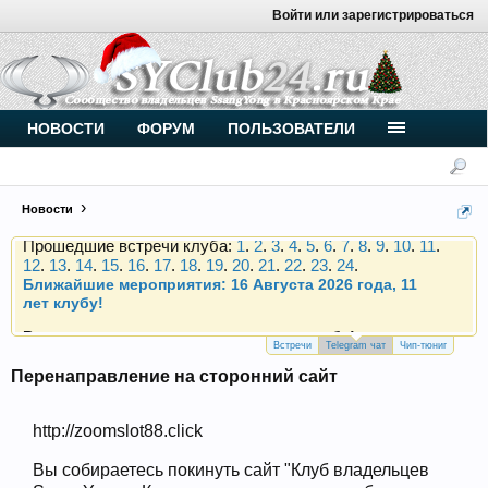
Войти или зарегистрироваться
Внимание, новые участники нашего клуба!
Основное общение происходит в
Telegram-чате
.
Присоединяйтесь.
Чип-тюнинг (прошивка) дизелей от
НОВОСТИ
ФОРУМ
ПОЛЬЗОВАТЕЛИ
Vahmurka
Новости
Прошедшие встречи клуба:
1
.
2
.
3
.
4
.
5
.
6
.
7
.
8
.
9
.
10
.
11
.
12
.
13
.
14
.
15
.
16
.
17
.
18
.
19
.
20
.
21
.
22
.
23
.
24
.
Ближайшие мероприятия: 16 Августа 2026 года, 11
лет клубу!
Внимание, новые участники нашего клуба!
Основное общение происходит в
Telegram-чате
.
Присоединяйтесь.
Встречи
Telegram чат
Чип-тюниг
Перенаправление на сторонний сайт
Чип-тюнинг (прошивка) дизелей от
Vahmurka
http://zoomslot88.click
Вы собираетесь покинуть сайт "Клуб владельцев
Прошедшие встречи клуба:
1
.
2
.
3
.
4
.
5
.
6
.
7
.
8
.
9
.
10
.
11
.