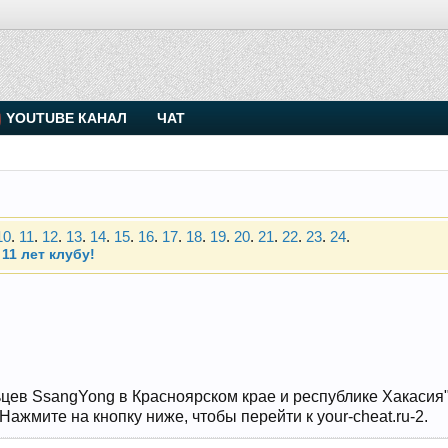
. Присоединяйтесь.
YOUTUBE КАНАЛ
ЧАТ
Чип-тюнинг (прошивка) дизелей от Vahmurka
10
.
11
.
12
.
13
.
14
.
15
.
16
.
17
.
18
.
19
.
20
.
21
.
22
.
23
.
24
.
11 лет клубу!
. Присоединяйтесь.
Чип-тюнинг (прошивка) дизелей от Vahmurka
10
.
11
.
12
.
13
.
14
.
15
.
16
.
17
.
18
.
19
.
20
.
21
.
22
.
23
.
24
.
11 лет клубу!
цев SsangYong в Красноярском крае и республике Хакасия" и
ажмите на кнопку ниже, чтобы перейти к your-cheat.ru-2.