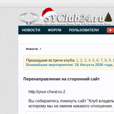
Внимание, новые участники нашего клуба!
Основное общение происходит в
Telegram-чате
НОВОСТИ
ФОРУМ
ПОЛЬЗОВАТЕЛИ
Новости
Прошедшие встречи клуба:
1
.
2
.
3
.
4
.
5
.
6
.
7
.
8
.
9
.
Ближайшие мероприятия: 16 Августа 2026 года, 
Внимание, новые участники нашего клуба!
Основное общение происходит в
Telegram-чате
Перенаправление на сторонний сайт
http://your-cheat.ru-2
Прошедшие встречи клуба:
1
.
2
.
3
.
4
.
5
.
6
.
7
.
8
.
9
.
Ближайшие мероприятия: 16 Августа 2026 года, 
Вы собираетесь покинуть сайт "Клуб владель
которому мы не имеем никакого отношения. Н