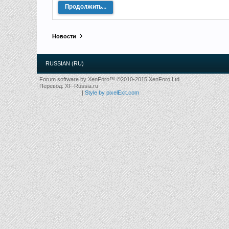
Продолжить...
Новости
RUSSIAN (RU)
Forum software by XenForo™
©2010-2015 XenForo Ltd.
Перевод:
XF-Russia.ru
|
Style by pixelExit.com