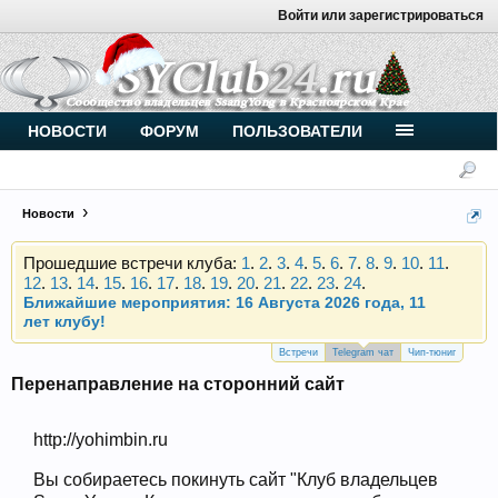
Войти или зарегистрироваться
Внимание, новые участники нашего клуба!
Основное общение происходит в
Telegram-чате
.
Присоединяйтесь.
НОВОСТИ
ФОРУМ
ПОЛЬЗОВАТЕЛИ
Чип-тюнинг (прошивка) дизелей от
Vahmurka
Новости
Прошедшие встречи клуба:
1
.
2
.
3
.
4
.
5
.
6
.
7
.
8
.
9
.
10
.
11
.
12
.
13
.
14
.
15
.
16
.
17
.
18
.
19
.
20
.
21
.
22
.
23
.
24
.
Ближайшие мероприятия: 16 Августа 2026 года, 11
лет клубу!
Внимание, новые участники нашего клуба!
Основное общение происходит в
Telegram-чате
.
Встречи
Telegram чат
Чип-тюниг
Присоединяйтесь.
Перенаправление на сторонний сайт
Чип-тюнинг (прошивка) дизелей от
Vahmurka
http://yohimbin.ru
Вы собираетесь покинуть сайт "Клуб владельцев