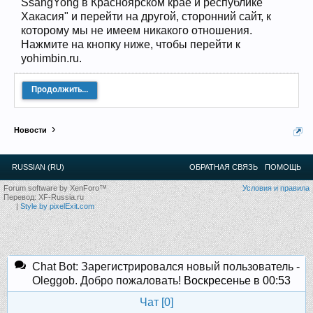
SsangYong в Красноярском крае и республике
Прошедшие встречи клуба:
1
.
2
.
3
.
4
.
5
.
6
.
7
.
8
.
9
.
10
.
11
.
12
.
13
.
14
.
15
.
16
.
17
.
18
.
19
.
20
.
21
.
22
.
23
.
24
.
Хакасия" и перейти на другой, сторонний сайт, к
Ближайшие мероприятия: 16 Августа 2026 года, 11
которому мы не имеем никакого отношения.
лет клубу!
Нажмите на кнопку ниже, чтобы перейти к
yohimbin.ru.
Продолжить...
Новости
RUSSIAN (RU)
ОБРАТНАЯ СВЯЗЬ
ПОМОЩЬ
Forum software by XenForo™
Условия и правила
Перевод:
XF-Russia.ru
|
Style by pixelExit.com
Chat Bot: Зарегистрировался новый пользователь -
Oleggob. Добро пожаловать!
Воскресенье в 00:53
Чат [
0
]