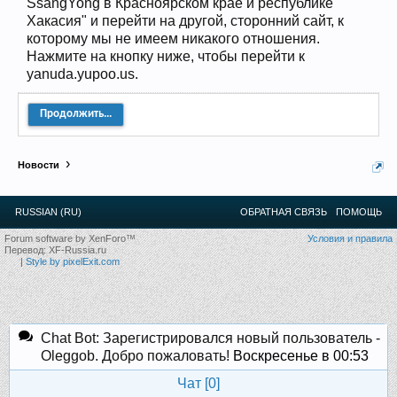
SsangYong в Красноярском крае и республике
12
.
13
.
14
.
15
.
16
.
17
.
18
.
19
.
20
.
21
.
22
.
23
.
24
.
Хакасия" и перейти на другой, сторонний сайт, к
Ближайшие мероприятия: 16 Августа 2026 года, 11
которому мы не имеем никакого отношения.
лет клубу!
Нажмите на кнопку ниже, чтобы перейти к
yanuda.yupoo.us.
Продолжить...
Новости
RUSSIAN (RU)
ОБРАТНАЯ СВЯЗЬ
ПОМОЩЬ
Forum software by XenForo™
Условия и правила
Перевод:
XF-Russia.ru
|
Style by pixelExit.com
Chat Bot: Зарегистрировался новый пользователь -
Oleggob. Добро пожаловать!
Воскресенье в 00:53
Чат [
0
]