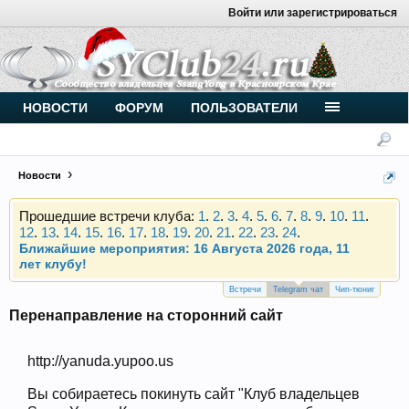
Войти или зарегистрироваться
Внимание, новые участники нашего клуба!
Основное общение происходит в
Telegram-чате
.
Присоединяйтесь.
Чип-тюнинг (прошивка) дизелей от
НОВОСТИ
ФОРУМ
ПОЛЬЗОВАТЕЛИ
Vahmurka
Новости
Прошедшие встречи клуба:
1
.
2
.
3
.
4
.
5
.
6
.
7
.
8
.
9
.
10
.
11
.
12
.
13
.
14
.
15
.
16
.
17
.
18
.
19
.
20
.
21
.
22
.
23
.
24
.
Ближайшие мероприятия: 16 Августа 2026 года, 11
лет клубу!
Внимание, новые участники нашего клуба!
Основное общение происходит в
Telegram-чате
.
Встречи
Telegram чат
Чип-тюниг
Присоединяйтесь.
Перенаправление на сторонний сайт
Чип-тюнинг (прошивка) дизелей от
Vahmurka
http://yanuda.yupoo.us
Вы собираетесь покинуть сайт "Клуб владельцев
Прошедшие встречи клуба:
1
.
2
.
3
.
4
.
5
.
6
.
7
.
8
.
9
.
10
.
11
.