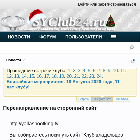
Войти или зарегистрироваться
Внимание, новые участники нашего клуба!
Основное общение происходит в
Telegram-чате
.
Присоединяйтесь.
Чип-тюнинг (прошивка) дизелей от
НОВОСТИ
ФОРУМ
ПОЛЬЗОВАТЕЛИ
Vahmurka
Новости
Прошедшие встречи клуба:
1
.
2
.
3
.
4
.
5
.
6
.
7
.
8
.
9
.
10
.
11
.
12
.
13
.
14
.
15
.
16
.
17
.
18
.
19
.
20
.
21
.
22
.
23
.
24
.
Ближайшие мероприятия: 16 Августа 2026 года, 11
лет клубу!
Внимание, новые участники нашего клуба!
Основное общение происходит в
Telegram-чате
.
Присоединяйтесь.
Встречи
Telegram чат
Чип-тюниг
Перенаправление на сторонний сайт
Чип-тюнинг (прошивка) дизелей от
Vahmurka
http://yallashootking.tv
Вы собираетесь покинуть сайт "Клуб владельцев
Прошедшие встречи клуба:
1
.
2
.
3
.
4
.
5
.
6
.
7
.
8
.
9
.
10
.
11
.