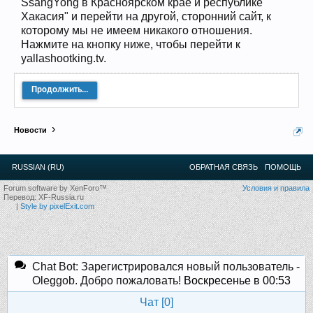
SsangYong в Красноярском крае и республике
12
.
13
.
14
.
15
.
16
.
17
.
18
.
19
.
20
.
21
.
22
.
23
.
24
.
Хакасия" и перейти на другой, сторонний сайт, к
Ближайшие мероприятия: 16 Августа 2026 года, 11
лет клубу!
которому мы не имеем никакого отношения.
Нажмите на кнопку ниже, чтобы перейти к
yallashootking.tv.
Продолжить...
Новости
RUSSIAN (RU)
ОБРАТНАЯ СВЯЗЬ
ПОМОЩЬ
Forum software by XenForo™
Условия и правила
Перевод:
XF-Russia.ru
|
Style by pixelExit.com
Chat Bot: Зарегистрировался новый пользователь -
Oleggob. Добро пожаловать!
Воскресенье в 00:53
Чат [
0
]