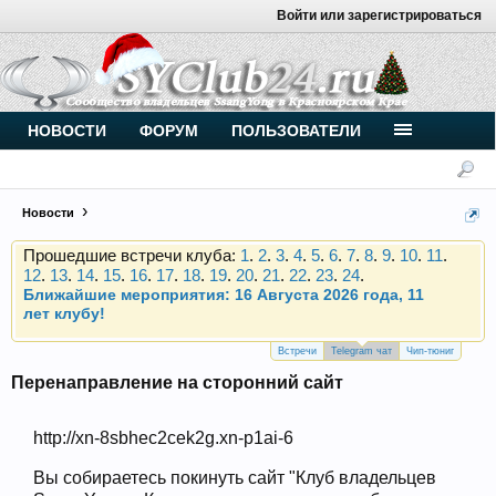
Войти или зарегистрироваться
Внимание, новые участники нашего клуба!
Основное общение происходит в
Telegram-чате
.
Присоединяйтесь.
Чип-тюнинг (прошивка) дизелей от
НОВОСТИ
ФОРУМ
ПОЛЬЗОВАТЕЛИ
Vahmurka
Новости
Прошедшие встречи клуба:
1
.
2
.
3
.
4
.
5
.
6
.
7
.
8
.
9
.
10
.
11
.
12
.
13
.
14
.
15
.
16
.
17
.
18
.
19
.
20
.
21
.
22
.
23
.
24
.
Ближайшие мероприятия: 16 Августа 2026 года, 11
лет клубу!
Внимание, новые участники нашего клуба!
Основное общение происходит в
Telegram-чате
.
Встречи
Telegram чат
Чип-тюниг
Присоединяйтесь.
Перенаправление на сторонний сайт
Чип-тюнинг (прошивка) дизелей от
Vahmurka
http://xn-8sbhec2cek2g.xn-p1ai-6
Вы собираетесь покинуть сайт "Клуб владельцев
Прошедшие встречи клуба:
1
.
2
.
3
.
4
.
5
.
6
.
7
.
8
.
9
.
10
.
11
.