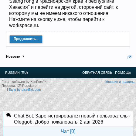
SsangYong в Красноярском крае и республике
Прошедшие встречи клуба:
1
.
2
.
3
.
4
.
5
.
6
.
7
.
8
.
9
.
10
.
11
.
12
.
13
.
14
.
15
.
16
.
17
.
18
.
19
.
20
.
21
.
22
.
23
.
24
.
Хакасия" и перейти на другой, сторонний сайт, к
Ближайшие мероприятия: 16 Августа 2026 года, 11
которому мы не имеем никакого отношения.
лет клубу!
Нажмите на кнопку ниже, чтобы перейти к
workspace.ru.
Продолжить...
Новости
RUSSIAN (RU)
ОБРАТНАЯ СВЯЗЬ
ПОМОЩЬ
Forum software by XenForo™
Условия и правила
Перевод:
XF-Russia.ru
|
Style by pixelExit.com
Chat Bot: Зарегистрировался новый пользователь -
Oleggob. Добро пожаловать!
2 авг 2026
Чат [
0
]