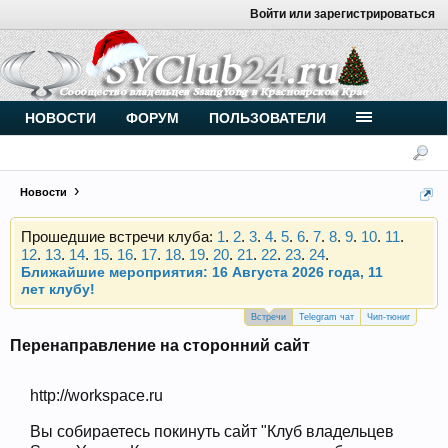
Войти или зарегистрироваться
Внимание, новые участники нашего клуба!
Основное общение происходит в
Telegram-чате
.
Присоединяйтесь.
НОВОСТИ
ФОРУМ
ПОЛЬЗОВАТЕЛИ
Чип-тюнинг (прошивка) дизелей от
Vahmurka
Новости
Прошедшие встречи клуба:
1
.
2
.
3
.
4
.
5
.
6
.
7
.
8
.
9
.
10
.
11
.
12
.
13
.
14
.
15
.
16
.
17
.
18
.
19
.
20
.
21
.
22
.
23
.
24
.
Ближайшие мероприятия: 16 Августа 2026 года, 11
лет клубу!
Внимание, новые участники нашего клуба!
Основное общение происходит в
Telegram-чате
.
Встречи
Telegram чат
Чип-тюниг
Присоединяйтесь.
Перенаправление на сторонний сайт
Чип-тюнинг (прошивка) дизелей от
Vahmurka
http://workspace.ru
Вы собираетесь покинуть сайт "Клуб владельцев