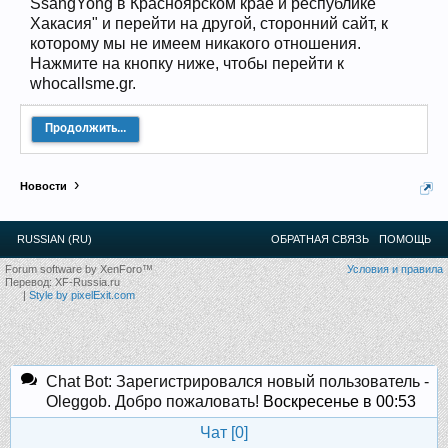
SsangYong в Красноярском крае и республике
12
.
13
.
14
.
15
.
16
.
17
.
18
.
19
.
20
.
21
.
22
.
23
.
24
.
Хакасия" и перейти на другой, сторонний сайт, к
Ближайшие мероприятия: 16 Августа 2026 года, 11
которому мы не имеем никакого отношения.
лет клубу!
Нажмите на кнопку ниже, чтобы перейти к
whocallsme.gr.
Продолжить...
Новости
RUSSIAN (RU)
ОБРАТНАЯ СВЯЗЬ
ПОМОЩЬ
Forum software by XenForo™
Условия и правила
Перевод:
XF-Russia.ru
|
Style by pixelExit.com
Chat Bot: Зарегистрировался новый пользователь -
Oleggob. Добро пожаловать!
Воскресенье в 00:53
Чат [
0
]