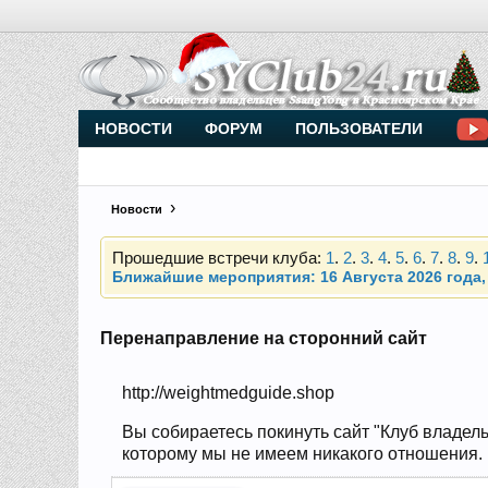
Внимание, новые участники нашего клуба!
Основное общение происходит в
Telegram-чате
НОВОСТИ
ФОРУМ
ПОЛЬЗОВАТЕЛИ
Новости
Прошедшие встречи клуба:
1
.
2
.
3
.
4
.
5
.
6
.
7
.
8
.
9
.
Ближайшие мероприятия: 16 Августа 2026 года, 
Внимание, новые участники нашего клуба!
Основное общение происходит в
Telegram-чате
Перенаправление на сторонний сайт
http://weightmedguide.shop
Прошедшие встречи клуба:
1
.
2
.
3
.
4
.
5
.
6
.
7
.
8
.
9
.
Ближайшие мероприятия: 16 Августа 2026 года, 
Вы собираетесь покинуть сайт "Клуб владель
которому мы не имеем никакого отношения. 