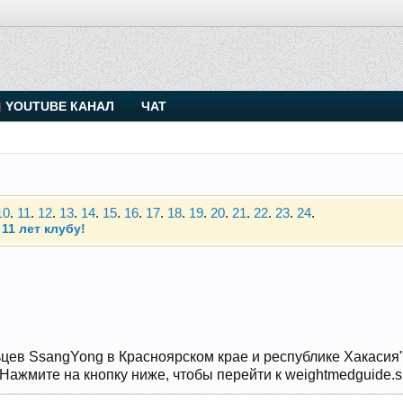
. Присоединяйтесь.
YOUTUBE КАНАЛ
ЧАТ
Чип-тюнинг (прошивка) дизелей от Vahmurka
10
.
11
.
12
.
13
.
14
.
15
.
16
.
17
.
18
.
19
.
20
.
21
.
22
.
23
.
24
.
11 лет клубу!
. Присоединяйтесь.
Чип-тюнинг (прошивка) дизелей от Vahmurka
10
.
11
.
12
.
13
.
14
.
15
.
16
.
17
.
18
.
19
.
20
.
21
.
22
.
23
.
24
.
11 лет клубу!
цев SsangYong в Красноярском крае и республике Хакасия" и
Нажмите на кнопку ниже, чтобы перейти к weightmedguide.s