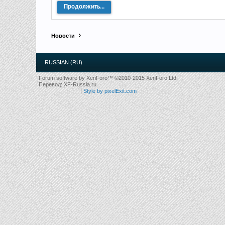
Продолжить...
Новости
RUSSIAN (RU)
Forum software by XenForo™
©2010-2015 XenForo Ltd.
Перевод:
XF-Russia.ru
|
Style by pixelExit.com