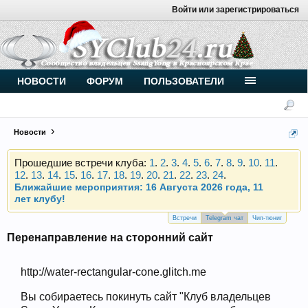
Войти или зарегистрироваться
Внимание, новые участники нашего клуба!
Основное общение происходит в
Telegram-чате
.
Присоединяйтесь.
НОВОСТИ
ФОРУМ
ПОЛЬЗОВАТЕЛИ
Чип-тюнинг (прошивка) дизелей от
Vahmurka
Новости
Прошедшие встречи клуба:
1
.
2
.
3
.
4
.
5
.
6
.
7
.
8
.
9
.
10
.
11
.
12
.
13
.
14
.
15
.
16
.
17
.
18
.
19
.
20
.
21
.
22
.
23
.
24
.
Ближайшие мероприятия: 16 Августа 2026 года, 11
лет клубу!
Внимание, новые участники нашего клуба!
Основное общение происходит в
Telegram-чате
.
Встречи
Telegram чат
Чип-тюниг
Присоединяйтесь.
Перенаправление на сторонний сайт
Чип-тюнинг (прошивка) дизелей от
Vahmurka
http://water-rectangular-cone.glitch.me
Вы собираетесь покинуть сайт "Клуб владельцев