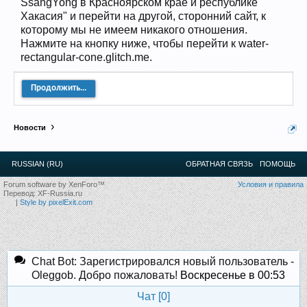
SsangYong в Красноярском крае и республике
Прошедшие встречи клуба:
1
.
2
.
3
.
4
.
5
.
6
.
7
.
8
.
9
.
10
.
11
.
12
.
13
.
14
.
15
.
16
.
17
.
18
.
19
.
20
.
21
.
22
.
23
.
24
.
Хакасия" и перейти на другой, сторонний сайт, к
Ближайшие мероприятия: 16 Августа 2026 года, 11
которому мы не имеем никакого отношения.
лет клубу!
Нажмите на кнопку ниже, чтобы перейти к water-
rectangular-cone.glitch.me.
Продолжить...
Новости
RUSSIAN (RU)
ОБРАТНАЯ СВЯЗЬ
ПОМОЩЬ
Forum software by XenForo™
Условия и правила
Перевод:
XF-Russia.ru
|
Style by pixelExit.com
Chat Bot: Зарегистрировался новый пользователь -
Oleggob. Добро пожаловать!
Воскресенье в 00:53
Чат [
0
]