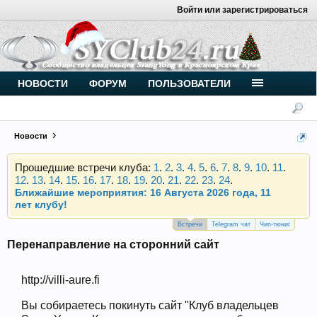
Войти или зарегистрироваться
Внимание, новые участники нашего клуба!
Основное общение происходит в
Telegram-чате
.
Присоединяйтесь.
Чип-тюнинг (прошивка) дизелей от
НОВОСТИ
ФОРУМ
ПОЛЬЗОВАТЕЛИ
Vahmurka
Новости
Прошедшие встречи клуба:
1
.
2
.
3
.
4
.
5
.
6
.
7
.
8
.
9
.
10
.
11
.
12
.
13
.
14
.
15
.
16
.
17
.
18
.
19
.
20
.
21
.
22
.
23
.
24
.
Ближайшие мероприятия: 16 Августа 2026 года, 11
лет клубу!
Внимание, новые участники нашего клуба!
Основное общение происходит в
Telegram-чате
.
Встречи
Telegram чат
Чип-тюниг
Присоединяйтесь.
Перенаправление на сторонний сайт
Чип-тюнинг (прошивка) дизелей от
Vahmurka
http://villi-aure.fi
Вы собираетесь покинуть сайт "Клуб владельцев
Прошедшие встречи клуба:
1
.
2
.
3
.
4
.
5
.
6
.
7
.
8
.
9
.
10
.
11
.