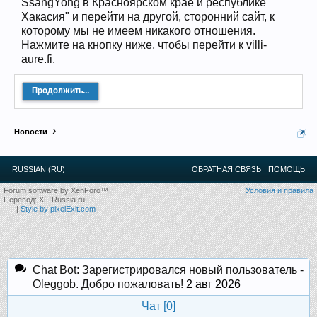
SsangYong в Красноярском крае и республике
12
.
13
.
14
.
15
.
16
.
17
.
18
.
19
.
20
.
21
.
22
.
23
.
24
.
Хакасия" и перейти на другой, сторонний сайт, к
Ближайшие мероприятия: 16 Августа 2026 года, 11
которому мы не имеем никакого отношения.
лет клубу!
Нажмите на кнопку ниже, чтобы перейти к villi-
aure.fi.
Продолжить...
Новости
RUSSIAN (RU)
ОБРАТНАЯ СВЯЗЬ
ПОМОЩЬ
Forum software by XenForo™
Условия и правила
Перевод:
XF-Russia.ru
|
Style by pixelExit.com
Chat Bot: Зарегистрировался новый пользователь -
Oleggob. Добро пожаловать!
2 авг 2026
Чат [
0
]