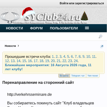
Войти или зарегистрироваться
Внимание, новые участники нашего клуба!
Основное общение происходит в
Telegram-чате
.
Присоединяйтесь.
НОВОСТИ
ФОРУМ
ПОЛЬЗОВАТЕЛИ
Чип-тюнинг (прошивка) дизелей от
Vahmurka
Новости
Прошедшие встречи клуба:
1
.
2
.
3
.
4
.
5
.
6
.
7
.
8
.
9
.
10
.
11
.
12
.
13
.
14
.
15
.
16
.
17
.
18
.
19
.
20
.
21
.
22
.
23
.
24
.
Ближайшие мероприятия: 16 Августа 2026 года, 11
лет клубу!
Внимание, новые участники нашего клуба!
Основное общение происходит в
Telegram-чате
.
Встречи
Telegram чат
Чип-тюниг
Присоединяйтесь.
Перенаправление на сторонний сайт
Чип-тюнинг (прошивка) дизелей от
Vahmurka
http://verkehrsseminare.de
Вы собираетесь покинуть сайт "Клуб владельцев