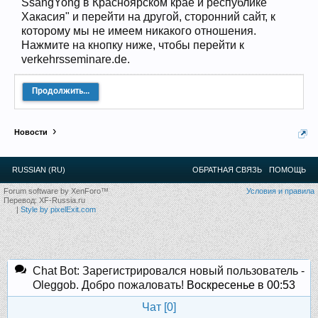
SsangYong в Красноярском крае и республике
Прошедшие встречи клуба:
1
.
2
.
3
.
4
.
5
.
6
.
7
.
8
.
9
.
10
.
11
.
12
.
13
.
14
.
15
.
16
.
17
.
18
.
19
.
20
.
21
.
22
.
23
.
24
.
Хакасия" и перейти на другой, сторонний сайт, к
Ближайшие мероприятия: 16 Августа 2026 года, 11
которому мы не имеем никакого отношения.
лет клубу!
Нажмите на кнопку ниже, чтобы перейти к
verkehrsseminare.de.
Продолжить...
Новости
RUSSIAN (RU)
ОБРАТНАЯ СВЯЗЬ
ПОМОЩЬ
Forum software by XenForo™
Условия и правила
Перевод:
XF-Russia.ru
|
Style by pixelExit.com
Chat Bot: Зарегистрировался новый пользователь -
Oleggob. Добро пожаловать!
Воскресенье в 00:53
Чат [
0
]