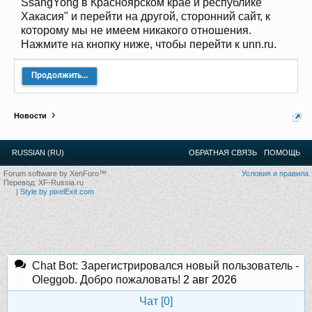
SsangYong в Красноярском крае и республике
12
.
13
.
14
.
15
.
16
.
17
.
18
.
19
.
20
.
21
.
22
.
23
.
24
.
Хакасия" и перейти на другой, сторонний сайт, к
Ближайшие мероприятия: 16 Августа 2026 года, 11
которому мы не имеем никакого отношения.
лет клубу!
Нажмите на кнопку ниже, чтобы перейти к unn.ru.
Продолжить...
Новости
RUSSIAN (RU)
ОБРАТНАЯ СВЯЗЬ
ПОМОЩЬ
Forum software by XenForo™
Условия и правила
Перевод:
XF-Russia.ru
|
Style by pixelExit.com
Chat Bot: Зарегистрировался новый пользователь -
Oleggob. Добро пожаловать!
2 авг 2026
Чат [
0
]