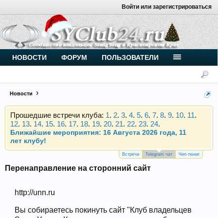
Войти или зарегистрироваться
Внимание, новые участники нашего клуба!
Основное общение происходит в
Telegram-чате
.
Присоединяйтесь.
Чип-тюнинг (прошивка) дизелей от
НОВОСТИ
ФОРУМ
ПОЛЬЗОВАТЕЛИ
Vahmurka
Новости
Прошедшие встречи клуба:
1
.
2
.
3
.
4
.
5
.
6
.
7
.
8
.
9
.
10
.
11
.
12
.
13
.
14
.
15
.
16
.
17
.
18
.
19
.
20
.
21
.
22
.
23
.
24
.
Ближайшие мероприятия: 16 Августа 2026 года, 11
лет клубу!
Внимание, новые участники нашего клуба!
Основное общение происходит в
Telegram-чате
.
Присоединяйтесь.
Встречи
Telegram чат
Чип-тюниг
Перенаправление на сторонний сайт
Чип-тюнинг (прошивка) дизелей от
Vahmurka
http://unn.ru
Вы собираетесь покинуть сайт "Клуб владельцев
Прошедшие встречи клуба:
1
.
2
.
3
.
4
.
5
.
6
.
7
.
8
.
9
.
10
.
11
.