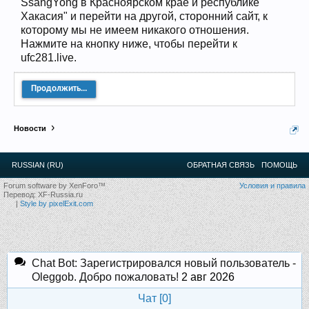
SsangYong в Красноярском крае и республике
12
.
13
.
14
.
15
.
16
.
17
.
18
.
19
.
20
.
21
.
22
.
23
.
24
.
Хакасия" и перейти на другой, сторонний сайт, к
Ближайшие мероприятия: 16 Августа 2026 года, 11
лет клубу!
которому мы не имеем никакого отношения.
Нажмите на кнопку ниже, чтобы перейти к
ufc281.live.
Продолжить...
Новости
RUSSIAN (RU)
ОБРАТНАЯ СВЯЗЬ
ПОМОЩЬ
Forum software by XenForo™
Условия и правила
Перевод:
XF-Russia.ru
|
Style by pixelExit.com
Chat Bot: Зарегистрировался новый пользователь -
Oleggob. Добро пожаловать!
2 авг 2026
Чат [
0
]