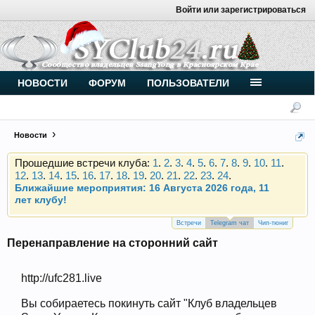
Войти или зарегистрироваться
Внимание, новые участники нашего клуба!
Основное общение происходит в
Telegram-чате
.
Присоединяйтесь.
Чип-тюнинг (прошивка) дизелей от
НОВОСТИ
ФОРУМ
ПОЛЬЗОВАТЕЛИ
Vahmurka
Новости
Прошедшие встречи клуба:
1
.
2
.
3
.
4
.
5
.
6
.
7
.
8
.
9
.
10
.
11
.
12
.
13
.
14
.
15
.
16
.
17
.
18
.
19
.
20
.
21
.
22
.
23
.
24
.
Ближайшие мероприятия: 16 Августа 2026 года, 11
лет клубу!
Внимание, новые участники нашего клуба!
Основное общение происходит в
Telegram-чате
.
Присоединяйтесь.
Встречи
Telegram чат
Чип-тюниг
Перенаправление на сторонний сайт
Чип-тюнинг (прошивка) дизелей от
Vahmurka
http://ufc281.live
Вы собираетесь покинуть сайт "Клуб владельцев
Прошедшие встречи клуба:
1
.
2
.
3
.
4
.
5
.
6
.
7
.
8
.
9
.
10
.
11
.