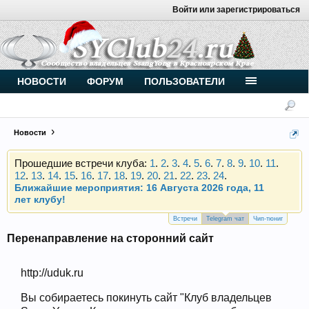
Войти или зарегистрироваться
Внимание, новые участники нашего клуба!
Основное общение происходит в
Telegram-чате
.
Присоединяйтесь.
Чип-тюнинг (прошивка) дизелей от
НОВОСТИ
ФОРУМ
ПОЛЬЗОВАТЕЛИ
Vahmurka
Новости
Прошедшие встречи клуба:
1
.
2
.
3
.
4
.
5
.
6
.
7
.
8
.
9
.
10
.
11
.
12
.
13
.
14
.
15
.
16
.
17
.
18
.
19
.
20
.
21
.
22
.
23
.
24
.
Ближайшие мероприятия: 16 Августа 2026 года, 11
лет клубу!
Внимание, новые участники нашего клуба!
Основное общение происходит в
Telegram-чате
.
Встречи
Telegram чат
Чип-тюниг
Присоединяйтесь.
Перенаправление на сторонний сайт
Чип-тюнинг (прошивка) дизелей от
Vahmurka
http://uduk.ru
Вы собираетесь покинуть сайт "Клуб владельцев
Прошедшие встречи клуба:
1
.
2
.
3
.
4
.
5
.
6
.
7
.
8
.
9
.
10
.
11
.