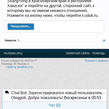
SsangYong в Красноярском крае и республике
12
.
13
.
14
.
15
.
16
.
17
.
18
.
19
.
20
.
21
.
22
.
23
.
24
.
Хакасия" и перейти на другой, сторонний сайт, к
Ближайшие мероприятия: 16 Августа 2026 года, 11
которому мы не имеем никакого отношения.
лет клубу!
Нажмите на кнопку ниже, чтобы перейти к uduk.ru.
Продолжить...
Новости
RUSSIAN (RU)
ОБРАТНАЯ СВЯЗЬ
ПОМОЩЬ
Forum software by XenForo™
Условия и правила
Перевод:
XF-Russia.ru
|
Style by pixelExit.com
Chat Bot: Зарегистрировался новый пользователь -
Oleggob. Добро пожаловать!
Воскресенье в 00:53
Чат [
0
]