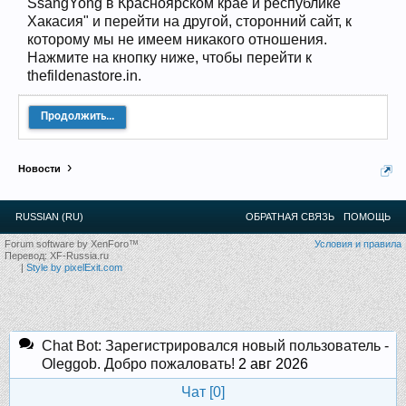
SsangYong в Красноярском крае и республике
Прошедшие встречи клуба:
1
.
2
.
3
.
4
.
5
.
6
.
7
.
8
.
9
.
10
.
11
.
12
.
13
.
14
.
15
.
16
.
17
.
18
.
19
.
20
.
21
.
22
.
23
.
24
.
Хакасия" и перейти на другой, сторонний сайт, к
Ближайшие мероприятия: 16 Августа 2026 года, 11
которому мы не имеем никакого отношения.
лет клубу!
Нажмите на кнопку ниже, чтобы перейти к
thefildenastore.in.
Продолжить...
Новости
RUSSIAN (RU)
ОБРАТНАЯ СВЯЗЬ
ПОМОЩЬ
Forum software by XenForo™
Условия и правила
Перевод:
XF-Russia.ru
|
Style by pixelExit.com
Chat Bot: Зарегистрировался новый пользователь -
Oleggob. Добро пожаловать!
2 авг 2026
Чат [
0
]