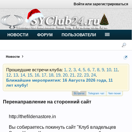
Войти или зарегистрироваться
Внимание, новые участники нашего клуба!
Основное общение происходит в
Telegram-чате
.
Присоединяйтесь.
НОВОСТИ
ФОРУМ
ПОЛЬЗОВАТЕЛИ
Чип-тюнинг (прошивка) дизелей от
Vahmurka
Новости
Прошедшие встречи клуба:
1
.
2
.
3
.
4
.
5
.
6
.
7
.
8
.
9
.
10
.
11
.
12
.
13
.
14
.
15
.
16
.
17
.
18
.
19
.
20
.
21
.
22
.
23
.
24
.
Ближайшие мероприятия: 16 Августа 2026 года, 11
лет клубу!
Внимание, новые участники нашего клуба!
Основное общение происходит в
Telegram-чате
.
Встречи
Telegram чат
Чип-тюниг
Присоединяйтесь.
Перенаправление на сторонний сайт
Чип-тюнинг (прошивка) дизелей от
Vahmurka
http://thefildenastore.in
Вы собираетесь покинуть сайт "Клуб владельцев