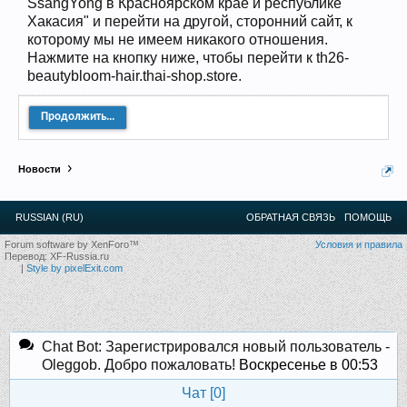
SsangYong в Красноярском крае и республике
12
.
13
.
14
.
15
.
16
.
17
.
18
.
19
.
20
.
21
.
22
.
23
.
24
.
Хакасия" и перейти на другой, сторонний сайт, к
Ближайшие мероприятия: 16 Августа 2026 года, 11
которому мы не имеем никакого отношения.
лет клубу!
Нажмите на кнопку ниже, чтобы перейти к th26-
beautybloom-hair.thai-shop.store.
Продолжить...
Новости
RUSSIAN (RU)
ОБРАТНАЯ СВЯЗЬ
ПОМОЩЬ
Forum software by XenForo™
Условия и правила
Перевод:
XF-Russia.ru
|
Style by pixelExit.com
Chat Bot: Зарегистрировался новый пользователь -
Oleggob. Добро пожаловать!
Воскресенье в 00:53
Чат [
0
]