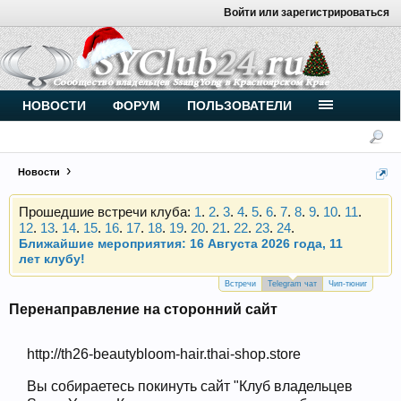
Войти или зарегистрироваться
Внимание, новые участники нашего клуба!
Основное общение происходит в
Telegram-чате
.
Присоединяйтесь.
Чип-тюнинг (прошивка) дизелей от
НОВОСТИ
ФОРУМ
ПОЛЬЗОВАТЕЛИ
Vahmurka
Новости
Прошедшие встречи клуба:
1
.
2
.
3
.
4
.
5
.
6
.
7
.
8
.
9
.
10
.
11
.
12
.
13
.
14
.
15
.
16
.
17
.
18
.
19
.
20
.
21
.
22
.
23
.
24
.
Ближайшие мероприятия: 16 Августа 2026 года, 11
лет клубу!
Внимание, новые участники нашего клуба!
Основное общение происходит в
Telegram-чате
.
Встречи
Telegram чат
Чип-тюниг
Присоединяйтесь.
Перенаправление на сторонний сайт
Чип-тюнинг (прошивка) дизелей от
Vahmurka
http://th26-beautybloom-hair.thai-shop.store
Вы собираетесь покинуть сайт "Клуб владельцев
Прошедшие встречи клуба:
1
.
2
.
3
.
4
.
5
.
6
.
7
.
8
.
9
.
10
.
11
.