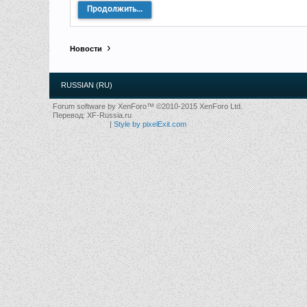
Продолжить...
Новости
RUSSIAN (RU)
Forum software by XenForo™
©2010-2015 XenForo Ltd.
Перевод:
XF-Russia.ru
|
Style by pixelExit.com