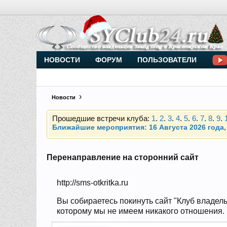
Внимание, новые участники нашего клуба!
Основное общение происходит в
Telegram-чате
НОВОСТИ
ФОРУМ
ПОЛЬЗОВАТЕЛИ
Прошедшие встречи клуба:
1
.
2
.
3
.
4
.
5
.
6
.
7
.
8
.
9
.
Новости
Ближайшие мероприятия: 16 Августа 2026 года, 
Внимание, новые участники нашего клуба!
Основное общение происходит в
Telegram-чате
Перенаправление на сторонний сайт
Прошедшие встречи клуба:
1
.
2
.
3
.
4
.
5
.
6
.
7
.
8
.
9
.
http://sms-otkritka.ru
Ближайшие мероприятия: 16 Августа 2026 года, 
Вы собираетесь покинуть сайт "Клуб владель
которому мы не имеем никакого отношения. Н