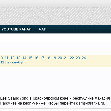
. Присоединяйтесь.
YOUTUBE КАНАЛ
ЧАТ
Чип-тюнинг (прошивка) дизелей от Vahmurka
10
.
11
.
12
.
13
.
14
.
15
.
16
.
17
.
18
.
19
.
20
.
21
.
22
.
23
.
24
.
11 лет клубу!
. Присоединяйтесь.
Чип-тюнинг (прошивка) дизелей от Vahmurka
10
.
11
.
12
.
13
.
14
.
15
.
16
.
17
.
18
.
19
.
20
.
21
.
22
.
23
.
24
.
11 лет клубу!
цев SsangYong в Красноярском крае и республике Хакасия" и
ажмите на кнопку ниже, чтобы перейти к sms-otkritka.ru.