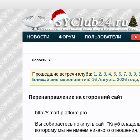
Внимание, новые участники нашего клуба!
Основное общение происходит в
Telegram-чате
НОВОСТИ
ФОРУМ
ПОЛЬЗОВАТЕЛИ
Новости
Прошедшие встречи клуба:
1
.
2
.
3
.
4
.
5
.
6
.
7
.
8
.
9
.
Ближайшие мероприятия: 16 Августа 2026 года, 
Внимание, новые участники нашего клуба!
Основное общение происходит в
Telegram-чате
Перенаправление на сторонний сайт
http://smart-platform.pro
Прошедшие встречи клуба:
1
.
2
.
3
.
4
.
5
.
6
.
7
.
8
.
9
.
Ближайшие мероприятия: 16 Августа 2026 года, 
Вы собираетесь покинуть сайт "Клуб владель
которому мы не имеем никакого отношения. Н