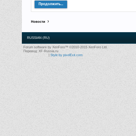
Продолжить...
Новости
RUSSIAN (RU)
Forum software by XenForo™
©2010-2015 XenForo Ltd.
Перевод:
XF-Russia.ru
|
Style by pixelExit.com