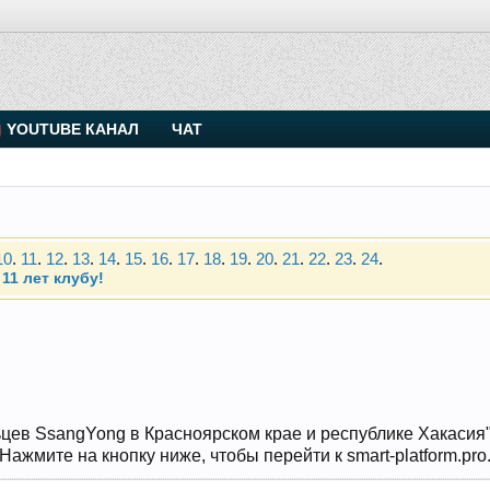
. Присоединяйтесь.
YOUTUBE КАНАЛ
ЧАТ
Чип-тюнинг (прошивка) дизелей от Vahmurka
10
.
11
.
12
.
13
.
14
.
15
.
16
.
17
.
18
.
19
.
20
.
21
.
22
.
23
.
24
.
11 лет клубу!
. Присоединяйтесь.
Чип-тюнинг (прошивка) дизелей от Vahmurka
10
.
11
.
12
.
13
.
14
.
15
.
16
.
17
.
18
.
19
.
20
.
21
.
22
.
23
.
24
.
11 лет клубу!
цев SsangYong в Красноярском крае и республике Хакасия" и
ажмите на кнопку ниже, чтобы перейти к smart-platform.pro