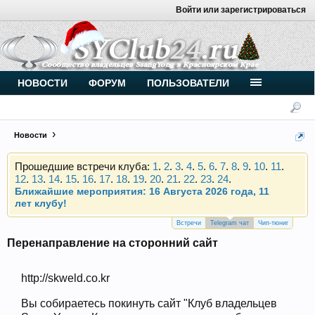
Войти или зарегистрироваться
Внимание, новые участники нашего клуба!
Основное общение происходит в
Telegram-чате
.
Присоединяйтесь.
Чип-тюнинг (прошивка) дизелей от
НОВОСТИ
ФОРУМ
ПОЛЬЗОВАТЕЛИ
Vahmurka
Новости
Прошедшие встречи клуба:
1
.
2
.
3
.
4
.
5
.
6
.
7
.
8
.
9
.
10
.
11
.
12
.
13
.
14
.
15
.
16
.
17
.
18
.
19
.
20
.
21
.
22
.
23
.
24
.
Ближайшие мероприятия: 16 Августа 2026 года, 11
лет клубу!
Внимание, новые участники нашего клуба!
Основное общение происходит в
Telegram-чате
.
Встречи
Telegram чат
Чип-тюниг
Присоединяйтесь.
Перенаправление на сторонний сайт
Чип-тюнинг (прошивка) дизелей от
Vahmurka
http://skweld.co.kr
Вы собираетесь покинуть сайт "Клуб владельцев
Прошедшие встречи клуба:
1
.
2
.
3
.
4
.
5
.
6
.
7
.
8
.
9
.
10
.
11
.