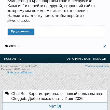
SsangYong в Красноярском крае и республике
12
.
13
.
14
.
15
.
16
.
17
.
18
.
19
.
20
.
21
.
22
.
23
.
24
.
Хакасия" и перейти на другой, сторонний сайт, к
Ближайшие мероприятия: 16 Августа 2026 года, 11
которому мы не имеем никакого отношения.
лет клубу!
Нажмите на кнопку ниже, чтобы перейти к
skweld.co.kr.
Продолжить...
Новости
RUSSIAN (RU)
ОБРАТНАЯ СВЯЗЬ
ПОМОЩЬ
Forum software by XenForo™
Условия и правила
Перевод:
XF-Russia.ru
|
Style by pixelExit.com
Chat Bot: Зарегистрировался новый пользователь -
Oleggob. Добро пожаловать!
2 авг 2026
Чат [
0
]