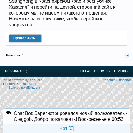
SsangYong в Красноярском крае и республике
12
.
13
.
14
.
15
.
16
.
17
.
18
.
19
.
20
.
21
.
22
.
23
.
24
.
Хакасия" и перейти на другой, сторонний сайт, к
Ближайшие мероприятия: 16 Августа 2026 года, 11
лет клубу!
которому мы не имеем никакого отношения.
Нажмите на кнопку ниже, чтобы перейти к
shoptea.ca.
Продолжить...
Новости
RUSSIAN (RU)
ОБРАТНАЯ СВЯЗЬ
ПОМОЩЬ
Forum software by XenForo™
Условия и правила
Перевод:
XF-Russia.ru
|
Style by pixelExit.com
Chat Bot: Зарегистрировался новый пользователь -
Oleggob. Добро пожаловать!
Воскресенье в 00:53
Чат [
0
]