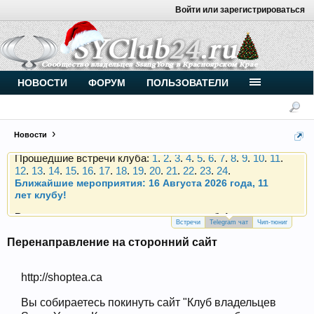
Войти или зарегистрироваться
Внимание, новые участники нашего клуба!
Основное общение происходит в
Telegram-чате
.
Присоединяйтесь.
Чип-тюнинг (прошивка) дизелей от
НОВОСТИ
ФОРУМ
ПОЛЬЗОВАТЕЛИ
Vahmurka
Новости
Прошедшие встречи клуба:
1
.
2
.
3
.
4
.
5
.
6
.
7
.
8
.
9
.
10
.
11
.
12
.
13
.
14
.
15
.
16
.
17
.
18
.
19
.
20
.
21
.
22
.
23
.
24
.
Ближайшие мероприятия: 16 Августа 2026 года, 11
лет клубу!
Внимание, новые участники нашего клуба!
Основное общение происходит в
Telegram-чате
.
Присоединяйтесь.
Встречи
Telegram чат
Чип-тюниг
Перенаправление на сторонний сайт
Чип-тюнинг (прошивка) дизелей от
Vahmurka
http://shoptea.ca
Вы собираетесь покинуть сайт "Клуб владельцев
Прошедшие встречи клуба:
1
.
2
.
3
.
4
.
5
.
6
.
7
.
8
.
9
.
10
.
11
.