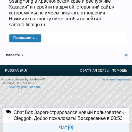
SsangYong в Красноярском крае и республике
12
.
13
.
14
.
15
.
16
.
17
.
18
.
19
.
20
.
21
.
22
.
23
.
24
.
Хакасия" и перейти на другой, сторонний сайт, к
Ближайшие мероприятия: 16 Августа 2026 года, 11
которому мы не имеем никакого отношения.
лет клубу!
Нажмите на кнопку ниже, чтобы перейти к
samara.finalgo.ru.
Продолжить...
Новости
RUSSIAN (RU)
ОБРАТНАЯ СВЯЗЬ
ПОМОЩЬ
Forum software by XenForo™
Условия и правила
Перевод:
XF-Russia.ru
|
Style by pixelExit.com
Chat Bot: Зарегистрировался новый пользователь -
Oleggob. Добро пожаловать!
Воскресенье в 00:53
Чат [
0
]