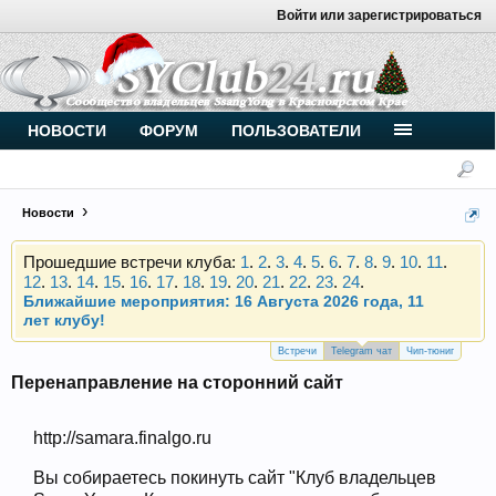
Войти или зарегистрироваться
Внимание, новые участники нашего клуба!
Основное общение происходит в
Telegram-чате
.
Присоединяйтесь.
Чип-тюнинг (прошивка) дизелей от
НОВОСТИ
ФОРУМ
ПОЛЬЗОВАТЕЛИ
Vahmurka
Новости
Прошедшие встречи клуба:
1
.
2
.
3
.
4
.
5
.
6
.
7
.
8
.
9
.
10
.
11
.
12
.
13
.
14
.
15
.
16
.
17
.
18
.
19
.
20
.
21
.
22
.
23
.
24
.
Ближайшие мероприятия: 16 Августа 2026 года, 11
лет клубу!
Внимание, новые участники нашего клуба!
Основное общение происходит в
Telegram-чате
.
Встречи
Telegram чат
Чип-тюниг
Присоединяйтесь.
Перенаправление на сторонний сайт
Чип-тюнинг (прошивка) дизелей от
Vahmurka
http://samara.finalgo.ru
Вы собираетесь покинуть сайт "Клуб владельцев
Прошедшие встречи клуба:
1
.
2
.
3
.
4
.
5
.
6
.
7
.
8
.
9
.
10
.
11
.