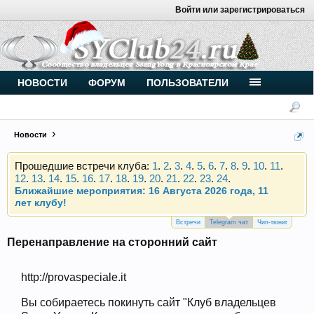
Войти или зарегистрироваться
Внимание, новые участники нашего клуба!
Основное общение происходит в
Telegram-чате
.
Присоединяйтесь.
Чип-тюнинг (прошивка) дизелей от
НОВОСТИ
ФОРУМ
ПОЛЬЗОВАТЕЛИ
Vahmurka
Новости
Прошедшие встречи клуба:
1
.
2
.
3
.
4
.
5
.
6
.
7
.
8
.
9
.
10
.
11
.
12
.
13
.
14
.
15
.
16
.
17
.
18
.
19
.
20
.
21
.
22
.
23
.
24
.
Ближайшие мероприятия: 16 Августа 2026 года, 11
лет клубу!
Внимание, новые участники нашего клуба!
Основное общение происходит в
Telegram-чате
.
Встречи
Telegram чат
Чип-тюниг
Присоединяйтесь.
Перенаправление на сторонний сайт
Чип-тюнинг (прошивка) дизелей от
Vahmurka
http://provaspeciale.it
Вы собираетесь покинуть сайт "Клуб владельцев
Прошедшие встречи клуба:
1
.
2
.
3
.
4
.
5
.
6
.
7
.
8
.
9
.
10
.
11
.