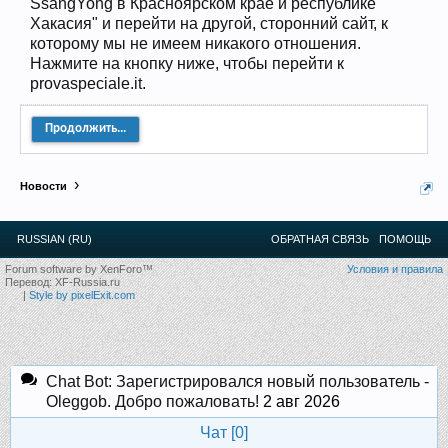
SsangYong в Красноярском крае и республике
12
.
13
.
14
.
15
.
16
.
17
.
18
.
19
.
20
.
21
.
22
.
23
.
24
.
Хакасия" и перейти на другой, сторонний сайт, к
Ближайшие мероприятия: 16 Августа 2026 года, 11
которому мы не имеем никакого отношения.
лет клубу!
Нажмите на кнопку ниже, чтобы перейти к
provaspeciale.it.
Продолжить...
Новости
RUSSIAN (RU)
ОБРАТНАЯ СВЯЗЬ
ПОМОЩЬ
Forum software by XenForo™
Условия и правила
Перевод:
XF-Russia.ru
|
Style by pixelExit.com
Chat Bot: Зарегистрировался новый пользователь -
Oleggob. Добро пожаловать!
2 авг 2026
Чат [
0
]