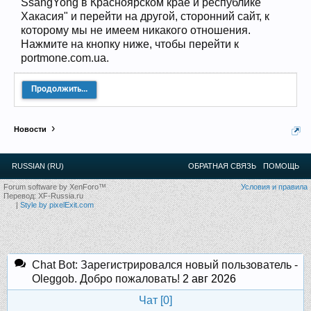
SsangYong в Красноярском крае и республике
12
.
13
.
14
.
15
.
16
.
17
.
18
.
19
.
20
.
21
.
22
.
23
.
24
.
Хакасия" и перейти на другой, сторонний сайт, к
Ближайшие мероприятия: 16 Августа 2026 года, 11
которому мы не имеем никакого отношения.
лет клубу!
Нажмите на кнопку ниже, чтобы перейти к
portmone.com.ua.
Продолжить...
Новости
RUSSIAN (RU)
ОБРАТНАЯ СВЯЗЬ
ПОМОЩЬ
Forum software by XenForo™
Условия и правила
Перевод:
XF-Russia.ru
|
Style by pixelExit.com
Chat Bot: Зарегистрировался новый пользователь -
Oleggob. Добро пожаловать!
2 авг 2026
Чат [
0
]