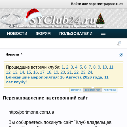
Войти или зарегистрироваться
Внимание, новые участники нашего клуба!
Основное общение происходит в
Telegram-чате
.
Присоединяйтесь.
Чип-тюнинг (прошивка) дизелей от
НОВОСТИ
ФОРУМ
ПОЛЬЗОВАТЕЛИ
Vahmurka
Новости
Прошедшие встречи клуба:
1
.
2
.
3
.
4
.
5
.
6
.
7
.
8
.
9
.
10
.
11
.
12
.
13
.
14
.
15
.
16
.
17
.
18
.
19
.
20
.
21
.
22
.
23
.
24
.
Ближайшие мероприятия: 16 Августа 2026 года, 11
лет клубу!
Внимание, новые участники нашего клуба!
Основное общение происходит в
Telegram-чате
.
Присоединяйтесь.
Встречи
Telegram чат
Чип-тюниг
Перенаправление на сторонний сайт
Чип-тюнинг (прошивка) дизелей от
Vahmurka
http://portmone.com.ua
Вы собираетесь покинуть сайт "Клуб владельцев
Прошедшие встречи клуба:
1
.
2
.
3
.
4
.
5
.
6
.
7
.
8
.
9
.
10
.
11
.