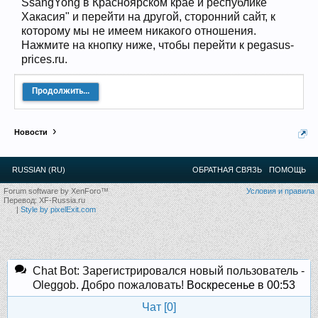
SsangYong в Красноярском крае и республике
12
.
13
.
14
.
15
.
16
.
17
.
18
.
19
.
20
.
21
.
22
.
23
.
24
.
Хакасия" и перейти на другой, сторонний сайт, к
Ближайшие мероприятия: 16 Августа 2026 года, 11
лет клубу!
которому мы не имеем никакого отношения.
Нажмите на кнопку ниже, чтобы перейти к pegasus-
prices.ru.
Продолжить...
Новости
RUSSIAN (RU)
ОБРАТНАЯ СВЯЗЬ
ПОМОЩЬ
Forum software by XenForo™
Условия и правила
Перевод:
XF-Russia.ru
|
Style by pixelExit.com
Chat Bot: Зарегистрировался новый пользователь -
Oleggob. Добро пожаловать!
Воскресенье в 00:53
Чат [
0
]