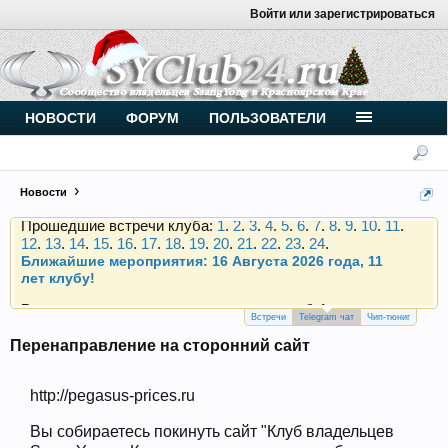
Войти или зарегистрироваться
Внимание, новые участники нашего клуба!
Основное общение происходит в
Telegram-чате
.
Присоединяйтесь.
Чип-тюнинг (прошивка) дизелей от
НОВОСТИ
ФОРУМ
ПОЛЬЗОВАТЕЛИ
Vahmurka
Новости
Прошедшие встречи клуба:
1
.
2
.
3
.
4
.
5
.
6
.
7
.
8
.
9
.
10
.
11
.
12
.
13
.
14
.
15
.
16
.
17
.
18
.
19
.
20
.
21
.
22
.
23
.
24
.
Ближайшие мероприятия: 16 Августа 2026 года, 11
лет клубу!
Внимание, новые участники нашего клуба!
Основное общение происходит в
Telegram-чате
.
Присоединяйтесь.
Встречи
Telegram чат
Чип-тюниг
Перенаправление на сторонний сайт
Чип-тюнинг (прошивка) дизелей от
Vahmurka
http://pegasus-prices.ru
Вы собираетесь покинуть сайт "Клуб владельцев
Прошедшие встречи клуба:
1
.
2
.
3
.
4
.
5
.
6
.
7
.
8
.
9
.
10
.
11
.