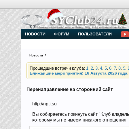
Внимание, новые участники нашего клуба!
Основное общение происходит в
Telegram-чате
НОВОСТИ
ФОРУМ
ПОЛЬЗОВАТЕЛИ
Новости
Прошедшие встречи клуба:
1
.
2
.
3
.
4
.
5
.
6
.
7
.
8
.
9
.
Ближайшие мероприятия: 16 Августа 2026 года, 
Внимание, новые участники нашего клуба!
Основное общение происходит в
Telegram-чате
Перенаправление на сторонний сайт
http://npti.su
Прошедшие встречи клуба:
1
.
2
.
3
.
4
.
5
.
6
.
7
.
8
.
9
.
Ближайшие мероприятия: 16 Августа 2026 года, 
Вы собираетесь покинуть сайт "Клуб владель
которому мы не имеем никакого отношения. Н