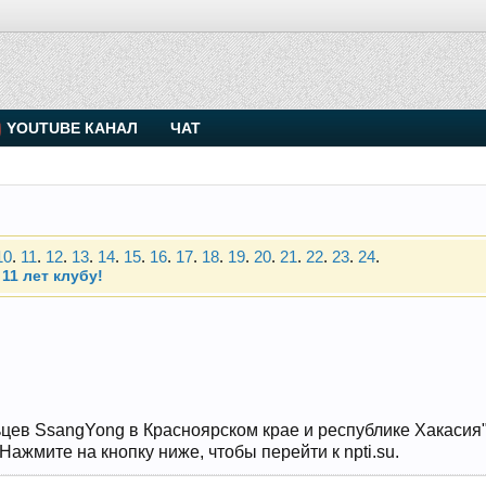
. Присоединяйтесь.
YOUTUBE КАНАЛ
ЧАТ
Чип-тюнинг (прошивка) дизелей от Vahmurka
10
.
11
.
12
.
13
.
14
.
15
.
16
.
17
.
18
.
19
.
20
.
21
.
22
.
23
.
24
.
11 лет клубу!
. Присоединяйтесь.
Чип-тюнинг (прошивка) дизелей от Vahmurka
10
.
11
.
12
.
13
.
14
.
15
.
16
.
17
.
18
.
19
.
20
.
21
.
22
.
23
.
24
.
11 лет клубу!
цев SsangYong в Красноярском крае и республике Хакасия" и
ажмите на кнопку ниже, чтобы перейти к npti.su.