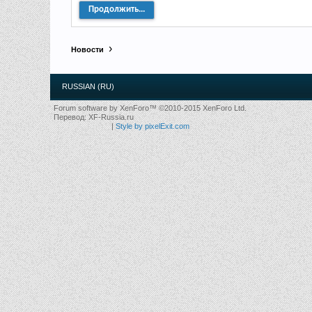
Продолжить...
Новости
RUSSIAN (RU)
Forum software by XenForo™
©2010-2015 XenForo Ltd.
Перевод:
XF-Russia.ru
|
Style by pixelExit.com