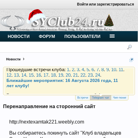
Войти или зарегистрироваться
Внимание, новые участники нашего клуба!
Основное общение происходит в
Telegram-чате
.
Присоединяйтесь.
Чип-тюнинг (прошивка) дизелей от
НОВОСТИ
ФОРУМ
ПОЛЬЗОВАТЕЛИ
Vahmurka
Новости
Прошедшие встречи клуба:
1
.
2
.
3
.
4
.
5
.
6
.
7
.
8
.
9
.
10
.
11
.
12
.
13
.
14
.
15
.
16
.
17
.
18
.
19
.
20
.
21
.
22
.
23
.
24
.
Ближайшие мероприятия: 16 Августа 2026 года, 11
лет клубу!
Внимание, новые участники нашего клуба!
Основное общение происходит в
Telegram-чате
.
Присоединяйтесь.
Встречи
Telegram чат
Чип-тюниг
Перенаправление на сторонний сайт
Чип-тюнинг (прошивка) дизелей от
Vahmurka
http://nextexamtak221.weebly.com
Вы собираетесь покинуть сайт "Клуб владельцев
Прошедшие встречи клуба:
1
.
2
.
3
.
4
.
5
.
6
.
7
.
8
.
9
.
10
.
11
.