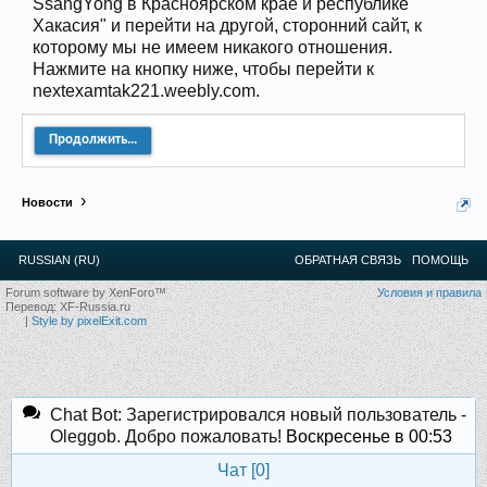
SsangYong в Красноярском крае и республике
12
.
13
.
14
.
15
.
16
.
17
.
18
.
19
.
20
.
21
.
22
.
23
.
24
.
Хакасия" и перейти на другой, сторонний сайт, к
Ближайшие мероприятия: 16 Августа 2026 года, 11
лет клубу!
которому мы не имеем никакого отношения.
Нажмите на кнопку ниже, чтобы перейти к
nextexamtak221.weebly.com.
Продолжить...
Новости
RUSSIAN (RU)
ОБРАТНАЯ СВЯЗЬ
ПОМОЩЬ
Forum software by XenForo™
Условия и правила
Перевод:
XF-Russia.ru
|
Style by pixelExit.com
Chat Bot: Зарегистрировался новый пользователь -
Oleggob. Добро пожаловать!
Воскресенье в 00:53
Чат [
0
]