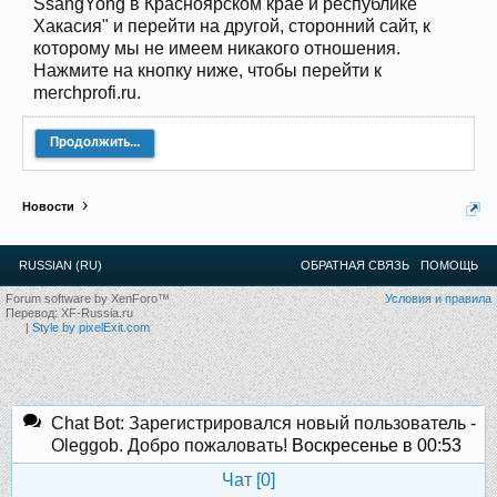
SsangYong в Красноярском крае и республике
12
.
13
.
14
.
15
.
16
.
17
.
18
.
19
.
20
.
21
.
22
.
23
.
24
.
Хакасия" и перейти на другой, сторонний сайт, к
Ближайшие мероприятия: 16 Августа 2026 года, 11
которому мы не имеем никакого отношения.
лет клубу!
Нажмите на кнопку ниже, чтобы перейти к
merchprofi.ru.
Продолжить...
Новости
RUSSIAN (RU)
ОБРАТНАЯ СВЯЗЬ
ПОМОЩЬ
Forum software by XenForo™
Условия и правила
Перевод:
XF-Russia.ru
|
Style by pixelExit.com
Chat Bot: Зарегистрировался новый пользователь -
Oleggob. Добро пожаловать!
Воскресенье в 00:53
Чат [
0
]