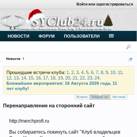
Войти или зарегистрироваться
Внимание, новые участники нашего клуба!
Основное общение происходит в
Telegram-чате
.
Присоединяйтесь.
Чип-тюнинг (прошивка) дизелей от
НОВОСТИ
ФОРУМ
ПОЛЬЗОВАТЕЛИ
Vahmurka
Новости
Прошедшие встречи клуба:
1
.
2
.
3
.
4
.
5
.
6
.
7
.
8
.
9
.
10
.
11
.
12
.
13
.
14
.
15
.
16
.
17
.
18
.
19
.
20
.
21
.
22
.
23
.
24
.
Ближайшие мероприятия: 16 Августа 2026 года, 11
лет клубу!
Внимание, новые участники нашего клуба!
Основное общение происходит в
Telegram-чате
.
Встречи
Telegram чат
Чип-тюниг
Присоединяйтесь.
Перенаправление на сторонний сайт
Чип-тюнинг (прошивка) дизелей от
Vahmurka
http://merchprofi.ru
Вы собираетесь покинуть сайт "Клуб владельцев
Прошедшие встречи клуба:
1
.
2
.
3
.
4
.
5
.
6
.
7
.
8
.
9
.
10
.
11
.