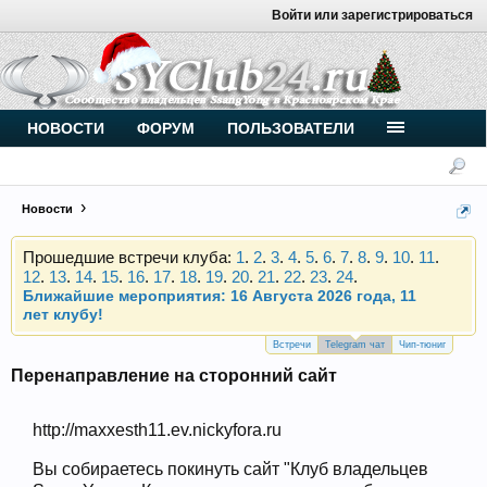
Войти или зарегистрироваться
Внимание, новые участники нашего клуба!
Основное общение происходит в
Telegram-чате
.
Присоединяйтесь.
Чип-тюнинг (прошивка) дизелей от
НОВОСТИ
ФОРУМ
ПОЛЬЗОВАТЕЛИ
Vahmurka
Новости
Прошедшие встречи клуба:
1
.
2
.
3
.
4
.
5
.
6
.
7
.
8
.
9
.
10
.
11
.
12
.
13
.
14
.
15
.
16
.
17
.
18
.
19
.
20
.
21
.
22
.
23
.
24
.
Ближайшие мероприятия: 16 Августа 2026 года, 11
лет клубу!
Внимание, новые участники нашего клуба!
Основное общение происходит в
Telegram-чате
.
Присоединяйтесь.
Встречи
Telegram чат
Чип-тюниг
Перенаправление на сторонний сайт
Чип-тюнинг (прошивка) дизелей от
Vahmurka
http://maxxesth11.ev.nickyfora.ru
Вы собираетесь покинуть сайт "Клуб владельцев
Прошедшие встречи клуба:
1
.
2
.
3
.
4
.
5
.
6
.
7
.
8
.
9
.
10
.
11
.