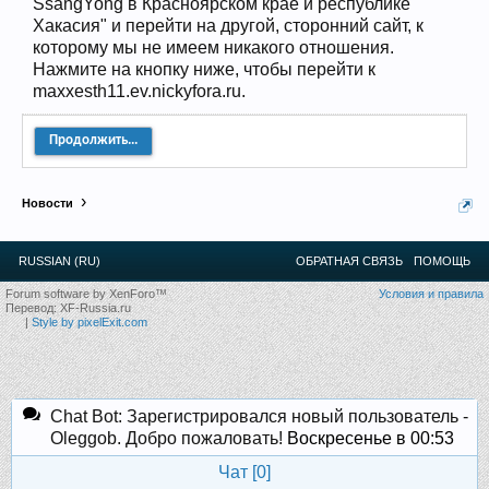
SsangYong в Красноярском крае и республике
12
.
13
.
14
.
15
.
16
.
17
.
18
.
19
.
20
.
21
.
22
.
23
.
24
.
Хакасия" и перейти на другой, сторонний сайт, к
Ближайшие мероприятия: 16 Августа 2026 года, 11
которому мы не имеем никакого отношения.
лет клубу!
Нажмите на кнопку ниже, чтобы перейти к
maxxesth11.ev.nickyfora.ru.
Продолжить...
Новости
RUSSIAN (RU)
ОБРАТНАЯ СВЯЗЬ
ПОМОЩЬ
Forum software by XenForo™
Условия и правила
Перевод:
XF-Russia.ru
|
Style by pixelExit.com
Chat Bot: Зарегистрировался новый пользователь -
Oleggob. Добро пожаловать!
Воскресенье в 00:53
Чат [
0
]