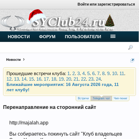
Войти или зарегистрироваться
Внимание, новые участники нашего клуба!
Основное общение происходит в
Telegram-чате
.
Присоединяйтесь.
Чип-тюнинг (прошивка) дизелей от
НОВОСТИ
ФОРУМ
ПОЛЬЗОВАТЕЛИ
Vahmurka
Новости
Прошедшие встречи клуба:
1
.
2
.
3
.
4
.
5
.
6
.
7
.
8
.
9
.
10
.
11
.
12
.
13
.
14
.
15
.
16
.
17
.
18
.
19
.
20
.
21
.
22
.
23
.
24
.
Ближайшие мероприятия: 16 Августа 2026 года, 11
лет клубу!
Внимание, новые участники нашего клуба!
Основное общение происходит в
Telegram-чате
.
Встречи
Telegram чат
Чип-тюниг
Присоединяйтесь.
Перенаправление на сторонний сайт
Чип-тюнинг (прошивка) дизелей от
Vahmurka
http://majalah.app
Вы собираетесь покинуть сайт "Клуб владельцев
Прошедшие встречи клуба:
1
.
2
.
3
.
4
.
5
.
6
.
7
.
8
.
9
.
10
.
11
.