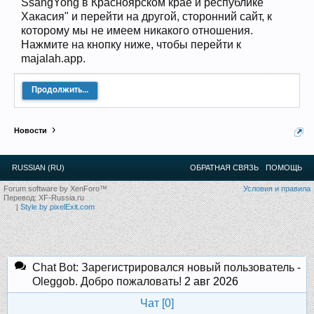
SsangYong в Красноярском крае и республике
12
.
13
.
14
.
15
.
16
.
17
.
18
.
19
.
20
.
21
.
22
.
23
.
24
.
Хакасия" и перейти на другой, сторонний сайт, к
Ближайшие мероприятия: 16 Августа 2026 года, 11
которому мы не имеем никакого отношения.
лет клубу!
Нажмите на кнопку ниже, чтобы перейти к
majalah.app.
Продолжить...
Новости
RUSSIAN (RU)
ОБРАТНАЯ СВЯЗЬ
ПОМОЩЬ
Forum software by XenForo™
Условия и правила
Перевод:
XF-Russia.ru
|
Style by pixelExit.com
Chat Bot: Зарегистрировался новый пользователь -
Oleggob. Добро пожаловать!
2 авг 2026
Чат [
0
]